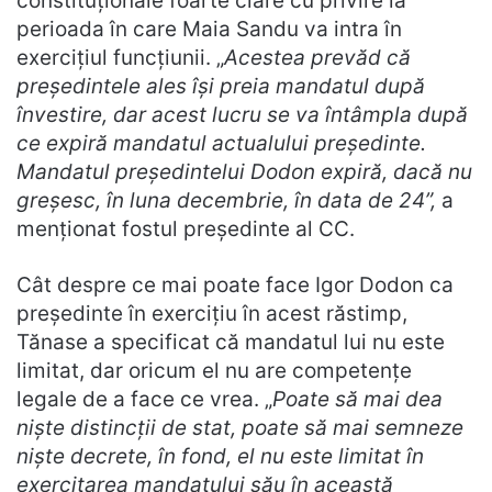
constituționale foarte clare cu privire la
perioada în care Maia Sandu va intra în
exercițiul funcțiunii. „
Acestea prevăd că
președintele ales își preia mandatul după
învestire, dar acest lucru se va întâmpla după
ce expiră mandatul actualului președinte.
Mandatul președintelui Dodon expiră, dacă nu
greșesc, în luna decembrie, în data de 24”,
a
menționat fostul președinte al CC.
Cât despre ce mai poate face Igor Dodon ca
președinte în exercițiu în acest răstimp,
Tănase a specificat că mandatul lui nu este
limitat, dar oricum el nu are competențe
legale de a face ce vrea. „
Poate să mai dea
niște distincții de stat, poate să mai semneze
niște decrete, în fond, el nu este limitat în
exercitarea mandatului său în această