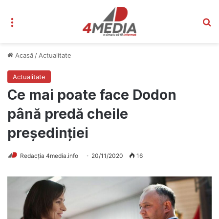
Meniu
C
Acasă
/
Actualitate
Actualitate
Ce mai poate face Dodon
până predă cheile
președinției
Redacția 4media.info
20/11/2020
16