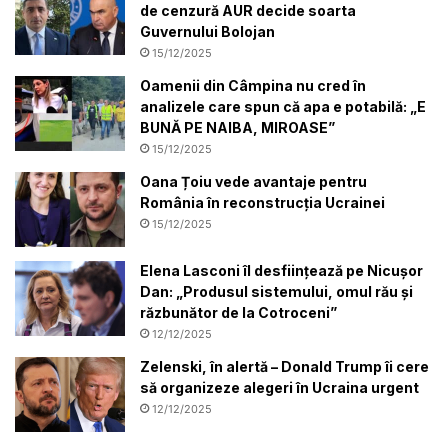
de cenzură AUR decide soarta
Guvernului Bolojan
15/12/2025
Oamenii din Câmpina nu cred în
analizele care spun că apa e potabilă: „E
BUNĂ PE NAIBA, MIROASE”
15/12/2025
Oana Țoiu vede avantaje pentru
România în reconstrucția Ucrainei
15/12/2025
Elena Lasconi îl desființează pe Nicușor
Dan: „Produsul sistemului, omul rău și
răzbunător de la Cotroceni”
12/12/2025
Zelenski, în alertă – Donald Trump îi cere
să organizeze alegeri în Ucraina urgent
12/12/2025