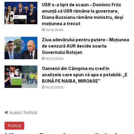
USR s-a lipit de scaun – Dominic Fritz
anunță că USR rămâne la guvernare,
Diana Buzoianu rămâne ministru, deși
moțiunea a trecut
15/12/2025
Ziua adevărului pentru putere – Moțiunea
de cenzură AUR decide soarta
Guvernului Bolojan
15/12/2025
Oamenii din Câmpina nu cred în
analizele care spun că apa e potabilă: „E
BUNĂ PE NAIBA, MIROASE”
15/12/2025