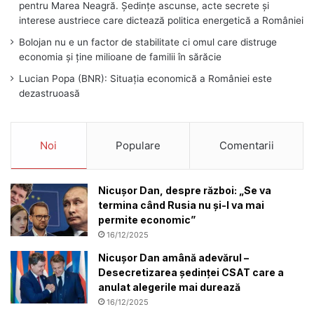
pentru Marea Neagră. Ședințe ascunse, acte secrete și
interese austriece care dictează politica energetică a României
Bolojan nu e un factor de stabilitate ci omul care distruge
economia și ține milioane de familii în sărăcie
Lucian Popa (BNR): Situația economică a României este
dezastruoasă
Noi
Populare
Comentarii
Nicușor Dan, despre război: „Se va
termina când Rusia nu și-l va mai
permite economic”
16/12/2025
Nicușor Dan amână adevărul –
Desecretizarea ședinței CSAT care a
anulat alegerile mai durează
16/12/2025