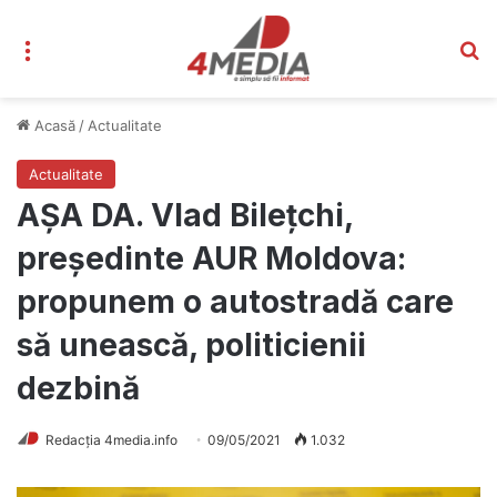
Meniu
C
Acasă
/
Actualitate
Actualitate
AȘA DA. Vlad Bilețchi,
președinte AUR Moldova:
propunem o autostradă care
să unească, politicienii
dezbină
Redacția 4media.info
09/05/2021
1.032