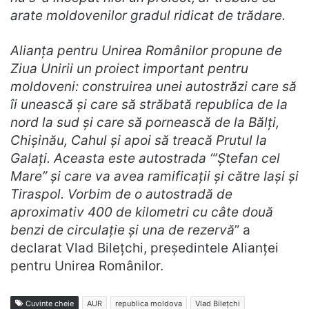
arate moldovenilor gradul ridicat de trădare.
Alianța pentru Unirea Românilor propune de
Ziua Unirii un proiect important pentru
moldoveni: construirea unei autostrăzi care să
îi unească și care să străbată republica de la
nord la sud și care să pornească de la Bălți,
Chișinău, Cahul și apoi să treacă Prutul la
Galați. Aceasta este autostrada “’
Ștefan cel
Mare”
și care va avea ramificații și către Iași și
Tiraspol. Vorbim de o autostradă de
aproximativ 400 de kilometri cu câte două
benzi de circulație și una de rezervă
” a
declarat Vlad Bilețchi, președintele Alianței
pentru Unirea Românilor.
Cuvinte cheie
AUR
republica moldova
Vlad Bilețchi