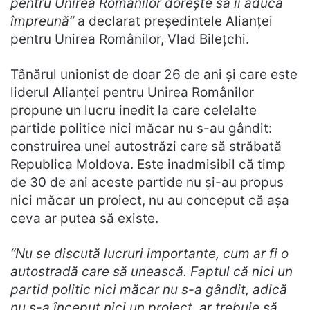
pentru Unirea Românilor dorește să îi aducă
împreună”
a declarat președintele Alianței
pentru Unirea Românilor, Vlad Bilețchi.
Tânărul unionist de doar 26 de ani și care este
liderul Alianței pentru Unirea Românilor
propune un lucru inedit la care celelalte
partide politice nici măcar nu s-au gândit:
construirea unei autostrăzi care să străbată
Republica Moldova. Este inadmisibil că timp
de 30 de ani aceste partide nu și-au propus
nici măcar un proiect, nu au conceput că așa
ceva ar putea să existe.
“
Nu se discută lucruri importante, cum ar fi o
autostradă care să unească. Faptul că nici un
partid politic nici măcar nu s-a gândit, adică
nu s-a început nici un proiect, ar trebuie să