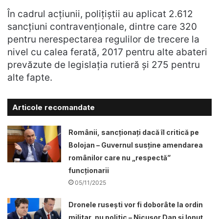
În cadrul acțiunii, polițiștii au aplicat 2.612
sancţiuni contravenţionale, dintre care 320
pentru nerespectarea regulilor de trecere la
nivel cu calea ferată, 2017 pentru alte abateri
prevăzute de legislația rutieră și 275 pentru
alte fapte.
Articole recomandate
Românii, sancționați dacă îl critică pe
Bolojan – Guvernul susține amendarea
românilor care nu „respectă”
funcționarii
05/11/2025
Dronele ruseşti vor fi doborâte la ordin
militar, nu politic – Nicușor Dan și Ionuț