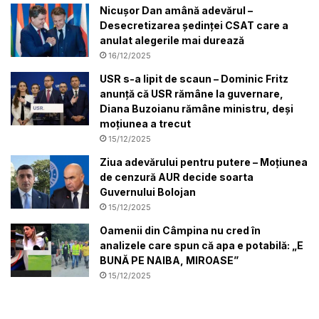
Nicușor Dan amână adevărul –
Desecretizarea ședinței CSAT care a
anulat alegerile mai durează
16/12/2025
USR s-a lipit de scaun – Dominic Fritz
anunță că USR rămâne la guvernare,
Diana Buzoianu rămâne ministru, deși
moțiunea a trecut
15/12/2025
Ziua adevărului pentru putere – Moțiunea
de cenzură AUR decide soarta
Guvernului Bolojan
15/12/2025
Oamenii din Câmpina nu cred în
analizele care spun că apa e potabilă: „E
BUNĂ PE NAIBA, MIROASE”
15/12/2025