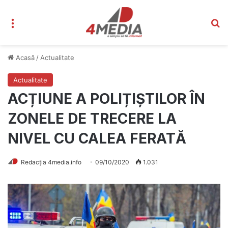
Meniu
C
Acasă
/
Actualitate
Actualitate
ACȚIUNE A POLIȚIȘTILOR ÎN
ZONELE DE TRECERE LA
NIVEL CU CALEA FERATĂ
Redacția 4media.info
09/10/2020
1.031