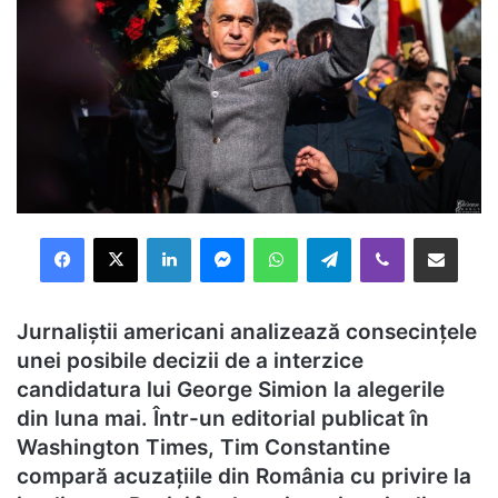
Facebook
X
LinkedIn
Messenger
WhatsApp
Telegram
Viber
Distribuie prin mail
Jurnaliștii americani analizează consecințele
unei posibile decizii de a interzice
candidatura lui George Simion la alegerile
din luna mai. Într-un editorial publicat în
Washington Times, Tim Constantine
compară acuzațiile din România cu privire la