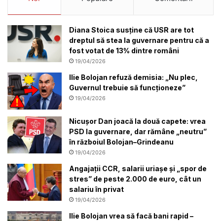
Diana Stoica susține că USR are tot
dreptul să stea la guvernare pentru că a
fost votat de 13% dintre români
19/04/2026
Ilie Bolojan refuză demisia: „Nu plec,
Guvernul trebuie să funcționeze”
19/04/2026
Nicușor Dan joacă la două capete: vrea
PSD la guvernare, dar rămâne „neutru”
în războiul Bolojan–Grindeanu
19/04/2026
Angajații CCR, salarii uriașe și „spor de
stres” de peste 2.000 de euro, cât un
salariu în privat
19/04/2026
Ilie Bolojan vrea să facă bani rapid –