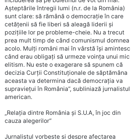
includerea sa pe buletinul de vot din mai.
Așteptările întregii lumi (n.r. de la România)
sunt clare: să rămână o democrație în care
cetățenii să fie liberi să aleagă liderii și
pozițiile lor pe probleme-cheie. Nu a trecut
prea mult timp de când comunismul domnea
acolo. Mulți români mai în vârstă își amintesc
când erau obligați să urmeze voința unui mic
elitism. Nu este o exagerare să spunem că
decizia Curții Constituționale de săptămâna
aceasta va determina dacă democrația va
supraviețui în România”, subliniază jurnalistul
american.
„Relația dintre România și S.U.A, în joc din
cauza alegerilor”
Jurnalistul vorbește și despre afectarea