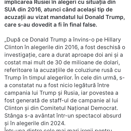
implicarea Rusiei în alegeri cu situația din
SUA din 2016, atunci când același tip de
acuzații au vizat mandatul lui Donald Trump,
care s-au dovedit a fi în final false.
„După ce Donald Trump a învins-o pe Hillary
Clinton în alegerile din 2016, a fost deschisă o
investigație, care a durat aproape doi ani și a
costat mai mult de 30 de milioane de dolari,
referitoare la acuzațiile de coluziune rusă cu
Trump în timpul alegerilor. În cele din urmă, s-
a constatat nu a fost nicio legătură între
campania lui Trump și Rusia, iar povestea a
fost generată de staff-ul de campanie al lui
Clinton și din Comitetul Național Democrat.
Stânga s-a avântat într-un spectacol absurd
și în alegerile din 2024.
Într-una dintre cele mai mari ironii pentru