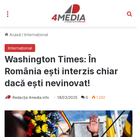
Meniu
C
Acasă
/
Internațional
Internațional
Washington Times: În
România ești interzis chiar
dacă ești nevinovat!
Redacția 4media.info
18/03/2025
0
1.292