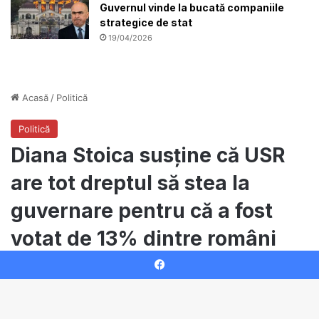
Guvernul vinde la bucată companiile
strategice de stat
19/04/2026
Facebook