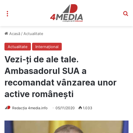
Meniu
C
Acasă
/
Actualitate
Actualitate
Internațional
Vezi-ți de ale tale.
Ambasadorul SUA a
recomandat vânzarea unor
active românești
Redacția 4media.info
05/11/2020
1.033