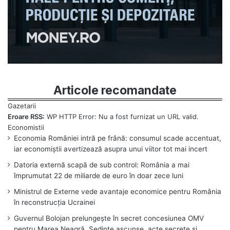
Articole recomandate
Eroare RSS:
WP HTTP Error: Nu a fost furnizat un URL valid.
Economia României intră pe frână: consumul scade accentuat,
iar economiștii avertizează asupra unui viitor tot mai incert
Datoria externă scapă de sub control: România a mai
împrumutat 22 de miliarde de euro în doar zece luni
Ministrul de Externe vede avantaje economice pentru România
în reconstrucția Ucrainei
Guvernul Bolojan prelungește în secret concesiunea OMV
pentru Marea Neagră. Ședințe ascunse, acte secrete și