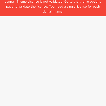
Jannah Theme
License is not validated, Go to the theme options
page to validate the license, You need a single license for each
domain name.
Facebook
B
t
t
b