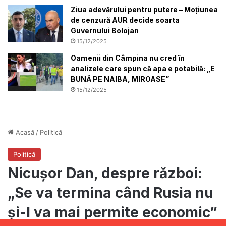
Ziua adevărului pentru putere – Moțiunea
de cenzură AUR decide soarta
Guvernului Bolojan
15/12/2025
Oamenii din Câmpina nu cred în
analizele care spun că apa e potabilă: „E
BUNĂ PE NAIBA, MIROASE”
15/12/2025