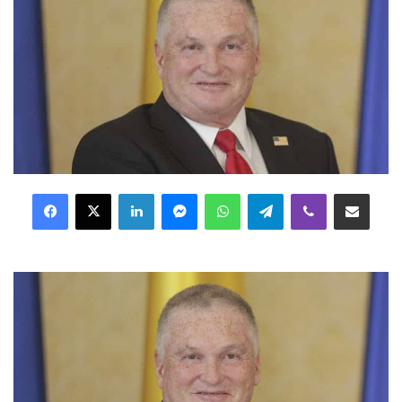
Facebook
X
LinkedIn
Messenger
WhatsApp
Telegram
Viber
Distribuie prin mail