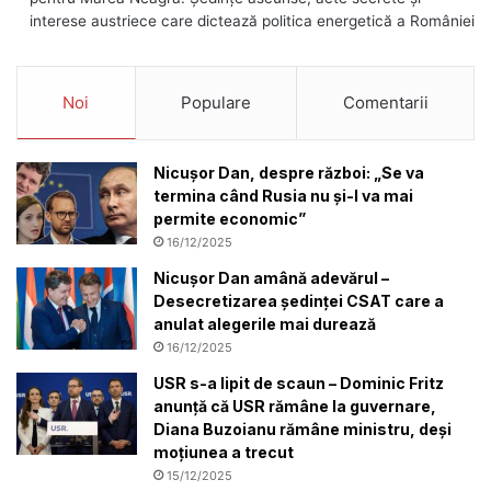
interese austriece care dictează politica energetică a României
Noi
Populare
Comentarii
Nicușor Dan, despre război: „Se va
termina când Rusia nu și-l va mai
permite economic”
16/12/2025
Nicușor Dan amână adevărul –
Desecretizarea ședinței CSAT care a
anulat alegerile mai durează
16/12/2025
USR s-a lipit de scaun – Dominic Fritz
anunță că USR rămâne la guvernare,
Diana Buzoianu rămâne ministru, deși
moțiunea a trecut
15/12/2025