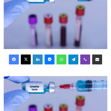
Facebook
X
LinkedIn
Messenger
WhatsApp
Telegram
Viber
Distribuie prin mail