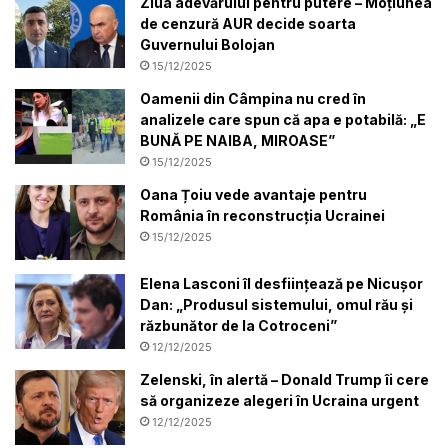
Ziua adevărului pentru putere – Moțiunea
de cenzură AUR decide soarta
Guvernului Bolojan
15/12/2025
Oamenii din Câmpina nu cred în
analizele care spun că apa e potabilă: „E
BUNĂ PE NAIBA, MIROASE”
15/12/2025
Oana Țoiu vede avantaje pentru
România în reconstrucția Ucrainei
15/12/2025
Elena Lasconi îl desființează pe Nicușor
Dan: „Produsul sistemului, omul rău și
răzbunător de la Cotroceni”
12/12/2025
Zelenski, în alertă – Donald Trump îi cere
să organizeze alegeri în Ucraina urgent
12/12/2025