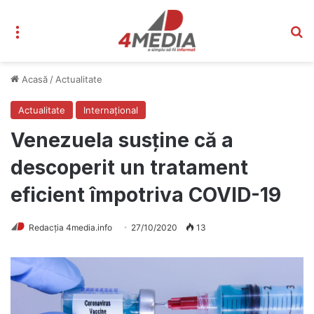
Meniu
C
Acasă
/
Actualitate
Actualitate
Internațional
Venezuela susține că a
descoperit un tratament
eficient împotriva COVID-19
Redacția 4media.info
27/10/2020
13