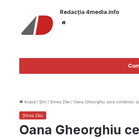
Redacția 4media.info
Website
Com