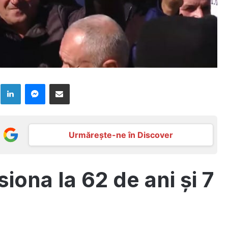
k
LinkedIn
Messenger
Distribuie prin mail
Urmărește-ne în Discover
iona la 62 de ani și 7