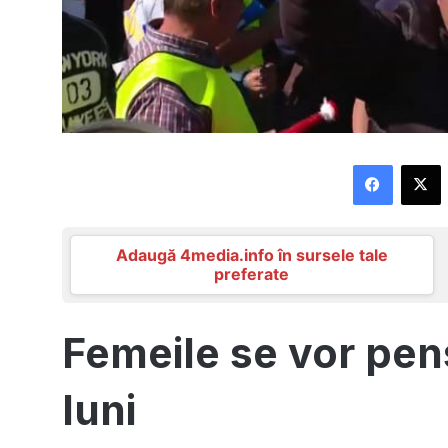
Faceboo
X
Adaugă 4media.info în sursele tale
preferate
Femeile se vor pens
luni