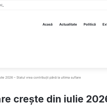
un răspuns limpede despre declarația de avere a partenerei
Acasă
Actualitate
Politică
Ex
lie 2026 – Statul vrea contribuții până la ultima suflare
e crește din iulie 2026