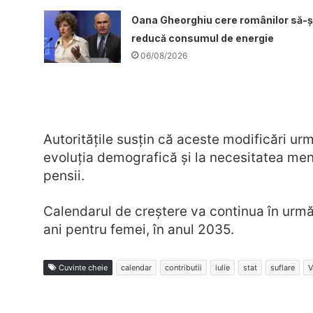
Oana Gheorghiu cere românilor să-ș
reducă consumul de energie
06/08/2026
Autoritățile susțin că aceste modificări ur
evoluția demografică și la necesitatea menți
pensii.
Calendarul de creștere va continua în următ
ani pentru femei, în anul 2035.
Cuvinte cheie
calendar
contributii
iulie
stat
suflare
V