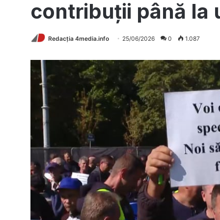
contribuții până la 
Redacția 4media.info
25/06/2026
0
1.087