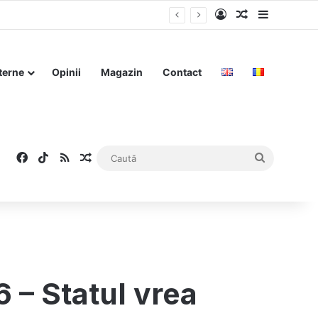
Log In
Articol aleat
Sidebar
terne
Opinii
Magazin
Contact
Facebook
TikTok
RSS
Articol aleatoriu
Caută
 – Statul vrea