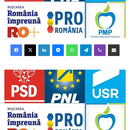
Facebook
X
LinkedIn
Messenger
WhatsApp
Telegram
Viber
Distribuie prin mail