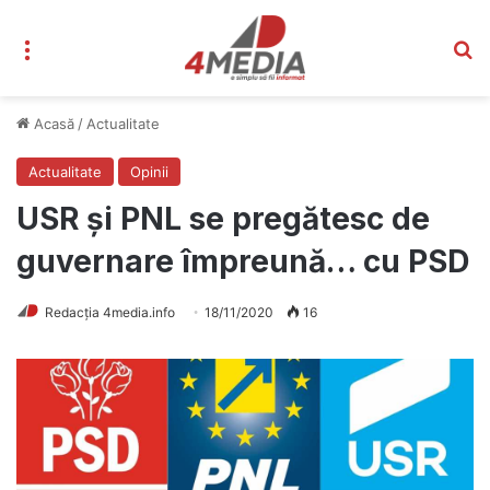
Meniu
C
Acasă
/
Actualitate
Actualitate
Opinii
USR și PNL se pregătesc de
guvernare împreună… cu PSD
Redacția 4media.info
18/11/2020
16