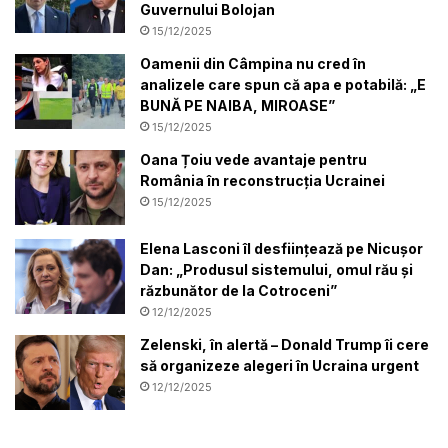
Guvernului Bolojan
15/12/2025
Oamenii din Câmpina nu cred în
analizele care spun că apa e potabilă: „E
BUNĂ PE NAIBA, MIROASE”
15/12/2025
Oana Țoiu vede avantaje pentru
România în reconstrucția Ucrainei
15/12/2025
Elena Lasconi îl desființează pe Nicușor
Dan: „Produsul sistemului, omul rău și
răzbunător de la Cotroceni”
12/12/2025
Zelenski, în alertă – Donald Trump îi cere
să organizeze alegeri în Ucraina urgent
12/12/2025