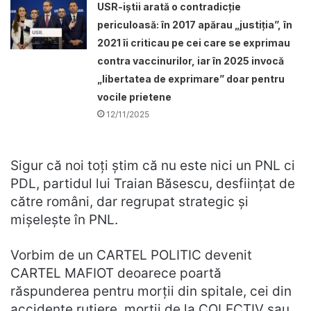
USR-iștii arată o contradicție
periculoasă: în 2017 apărau „justiția”, în
2021 îi criticau pe cei care se exprimau
contra vaccinurilor, iar în 2025 invocă
„libertatea de exprimare” doar pentru
vocile prietene
12/11/2025
Sigur că noi toți știm că nu este nici un PNL ci
PDL, partidul lui Traian Băsescu, desființat de
către români, dar regrupat strategic și
mișelește în PNL.
Vorbim de un CARTEL POLITIC devenit
CARTEL MAFIOT deoarece poartă
răspunderea pentru morții din spitale, cei din
accidente rutiere, morții de la COLECTIV sau