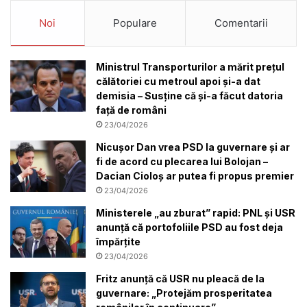
Noi
Populare
Comentarii
Ministrul Transporturilor a mărit prețul
călătoriei cu metroul apoi și-a dat
demisia – Susține că și-a făcut datoria
față de români
23/04/2026
Nicuşor Dan vrea PSD la guvernare şi ar
fi de acord cu plecarea lui Bolojan –
Dacian Cioloș ar putea fi propus premier
23/04/2026
Ministerele „au zburat” rapid: PNL și USR
anunță că portofoliile PSD au fost deja
împărțite
23/04/2026
Fritz anunță că USR nu pleacă de la
guvernare: „Protejăm prosperitatea