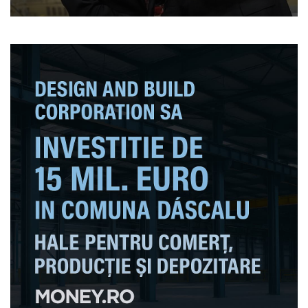
lider nu ar spune, da, am
făcut o greșeală”