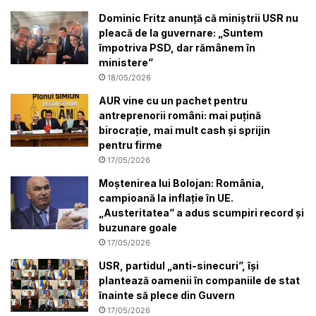
Dominic Fritz anunță că miniștrii USR nu
pleacă de la guvernare: „Suntem
împotriva PSD, dar rămânem în
ministere”
18/05/2026
AUR vine cu un pachet pentru
antreprenorii români: mai puțină
birocrație, mai mult cash și sprijin
pentru firme
17/05/2026
Moștenirea lui Bolojan: România,
campioană la inflație în UE.
„Austeritatea” a adus scumpiri record și
buzunare goale
17/05/2026
USR, partidul „anti-sinecuri”, își
plantează oamenii în companiile de stat
înainte să plece din Guvern
17/05/2026