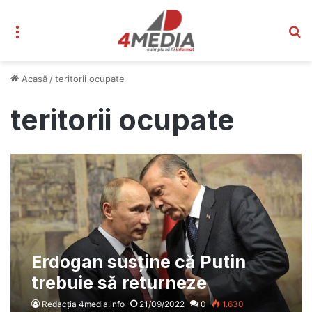
Meniu
C
Acasă
/
teritorii ocupate
teritorii ocupate
Erdogan susține că Putin
trebuie să returneze
teritoriile ocupate: „Niciun
Redacția 4media.info
21/09/2022
0
1.630