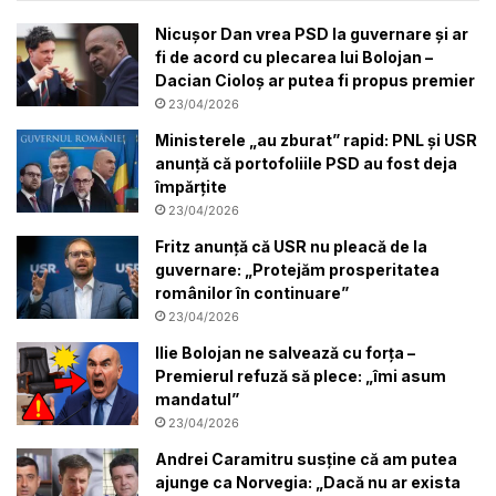
Nicuşor Dan vrea PSD la guvernare şi ar
fi de acord cu plecarea lui Bolojan –
Dacian Cioloș ar putea fi propus premier
23/04/2026
Ministerele „au zburat” rapid: PNL și USR
anunță că portofoliile PSD au fost deja
împărțite
23/04/2026
Fritz anunță că USR nu pleacă de la
guvernare: „Protejăm prosperitatea
românilor în continuare”
23/04/2026
Ilie Bolojan ne salvează cu forța –
Premierul refuză să plece: „îmi asum
mandatul”
23/04/2026
Andrei Caramitru susține că am putea
ajunge ca Norvegia: „Dacă nu ar exista