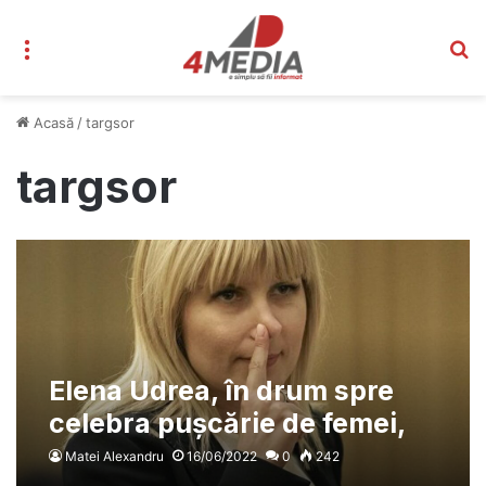
Meniu
C
Acasă
/
targsor
targsor
Elena Udrea, în drum spre
celebra pușcărie de femei,
Târgșor
Matei Alexandru
16/06/2022
0
242