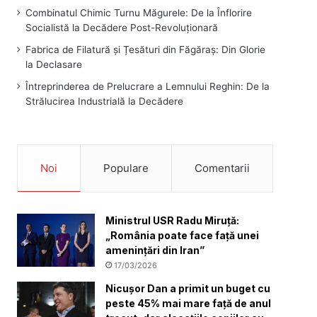
Combinatul Chimic Turnu Măgurele: De la Înflorire
Socialistă la Decădere Post-Revoluționară
Fabrica de Filatură și Țesături din Făgăraș: Din Glorie
la Declasare
Întreprinderea de Prelucrare a Lemnului Reghin: De la
Strălucirea Industrială la Decădere
Noi
Populare
Comentarii
Ministrul USR Radu Miruță:
„România poate face față unei
amenințări din Iran”
17/03/2026
Nicușor Dan a primit un buget cu
peste 45% mai mare față de anul