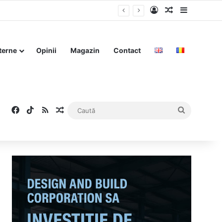
Log In
Articol aleat
Sidebar
terne
Opinii
Magazin
Contact
Facebook
TikTok
RSS
Articol aleatoriu
Caută