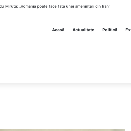
du Miruță: „România poate face față unei amenințări din Iran”
Acasă
Actualitate
Politică
Ex