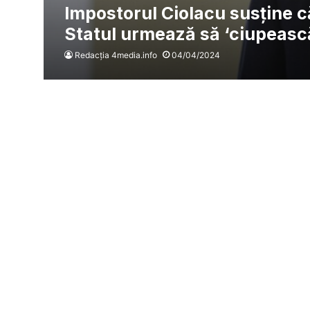
Impostorul Ciolacu susține că
Statul urmează să ‘ciupeasc
Redacția 4media.info
04/04/2024