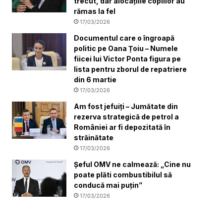
trecut, dar alocațiile copiilor au
rămas la fel
17/03/2026
Documentul care o îngroapă
politic pe Oana Țoiu – Numele
fiicei lui Victor Ponta figura pe
lista pentru zborul de repatriere
din 6 martie
17/03/2026
Am fost jefuiți – Jumătate din
rezerva strategică de petrol a
României ar fi depozitată în
străinătate
17/03/2026
Șeful OMV ne calmează: „Cine nu
poate plăti combustibilul să
conducă mai puțin”
17/03/2026