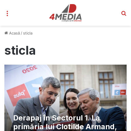
Meniu
C
Acasă
/
sticla
sticla
Derapaj în Sectorul 1. La
primăria lui Clotilde Armand,