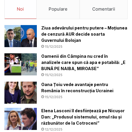
Noi
Populare
Comentarii
Ziua adevărului pentru putere – Moțiunea
de cenzură AUR decide soarta
Guvernului Bolojan
15/12/2025
Oamenii din Câmpina nu cred în
analizele care spun că apa e potabilă: „E
BUNĂ PE NAIBA, MIROASE”
15/12/2025
Oana Țoiu vede avantaje pentru
România în reconstrucția Ucrainei
15/12/2025
Elena Lasconi îl desființează pe Nicușor
Dan: „Produsul sistemului, omul rău și
răzbunător de la Cotroceni”
12/12/2025