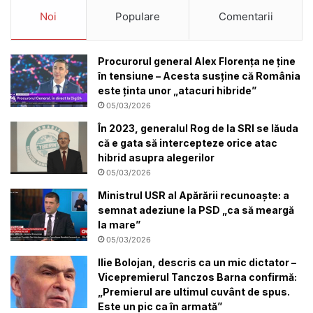
Noi
Populare
Comentarii
Procurorul general Alex Florența ne ține
în tensiune – Acesta susține că România
este ținta unor „atacuri hibride”
05/03/2026
În 2023, generalul Rog de la SRI se lăuda
că e gata să intercepteze orice atac
hibrid asupra alegerilor
05/03/2026
Ministrul USR al Apărării recunoaște: a
semnat adeziune la PSD „ca să meargă
la mare”
05/03/2026
Ilie Bolojan, descris ca un mic dictator –
Vicepremierul Tanczos Barna confirmă:
„Premierul are ultimul cuvânt de spus.
Este un pic ca în armată”