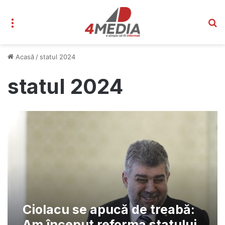
Meniu
C
Acasă
/
statul 2024
statul 2024
Ciolacu se apucă de treabă:
Am început reforma statului,