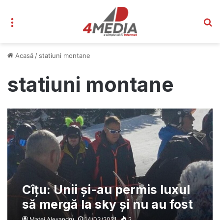
Meniu
C
Acasă
/
statiuni montane
statiuni montane
Cîțu: Unii și-au permis luxul
să mergă la sky și nu au fost
respectate regulile
Matei Alexandru
14/03/2021
2