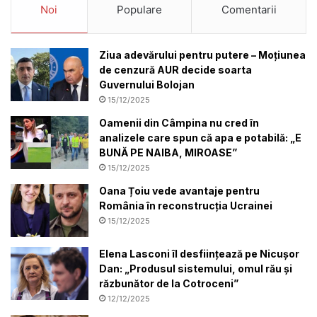
Noi
Populare
Comentarii
Ziua adevărului pentru putere – Moțiunea
de cenzură AUR decide soarta
Guvernului Bolojan
15/12/2025
Oamenii din Câmpina nu cred în
analizele care spun că apa e potabilă: „E
BUNĂ PE NAIBA, MIROASE”
15/12/2025
Oana Țoiu vede avantaje pentru
România în reconstrucția Ucrainei
15/12/2025
Elena Lasconi îl desființează pe Nicușor
Dan: „Produsul sistemului, omul rău și
răzbunător de la Cotroceni”
12/12/2025