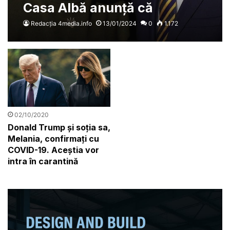
Casa Albă anunță că
asistența americană pentru
Redacția 4media.info
13/01/2024
0
1.172
Ucraina a „încetat complet”
02/10/2020
Donald Trump și soția sa,
Melania, confirmați cu
COVID-19. Aceștia vor
intra în carantină