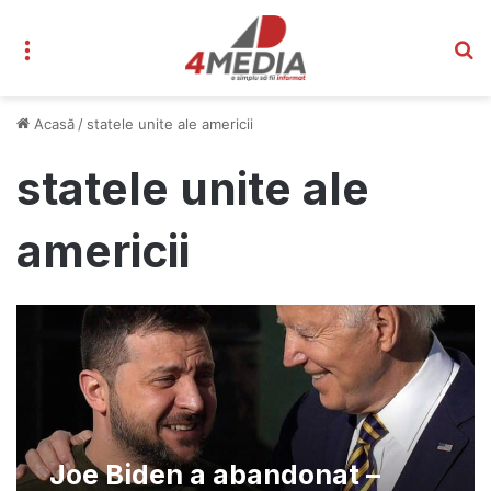
Meniu
C
Acasă
/
statele unite ale americii
statele unite ale
americii
Joe Biden a abandonat –