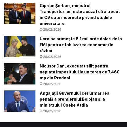
Ciprian Șerban, ministrul
Transporturilor, este acuzat că a trecut
în CV date incorecte privind studiile
universitare
28/02/2026
Ucraina primește 8,1 miliarde dolari de la
FMI pentru stabilizarea economiei în
război
28/02/2026
Nicușor Dan, executat silit pentru
neplata impozitului la un teren de 7.460
mp din Predeal
28/02/2026
Angajații Guvernului cer urmărirea
penală a premierului Bolojan și a
ministrului Cseke Attila
28/02/2026