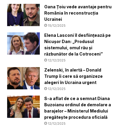
Oana Țoiu vede avantaje pentru
România în reconstrucția
Ucrainei
15/12/2025
Elena Lasconi îl desființează pe
Nicușor Dan: „Produsul
sistemului, omul rău și
răzbunător de la Cotroceni”
12/12/2025
Zelenski, în alertă – Donald
Trump îi cere să organizeze
alegeri în Ucraina urgent
12/12/2025
S-a aflat de ce a semnat Diana
Buzoianu ordinul de demolare a
barajelor – Ministerul Mediului
pregătește procedura oficială
12/12/2025