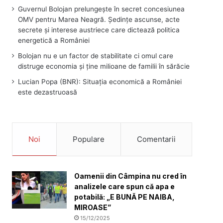
Guvernul Bolojan prelungește în secret concesiunea
OMV pentru Marea Neagră. Ședințe ascunse, acte
secrete și interese austriece care dictează politica
energetică a României
Bolojan nu e un factor de stabilitate ci omul care
distruge economia și ține milioane de familii în sărăcie
Lucian Popa (BNR): Situația economică a României
este dezastruoasă
Noi
Populare
Comentarii
Oamenii din Câmpina nu cred în
analizele care spun că apa e
potabilă: „E BUNĂ PE NAIBA,
MIROASE”
15/12/2025