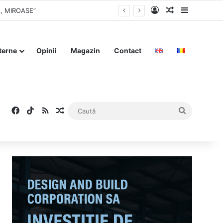
Log In
Articol aleat
Sidebar
BA, MIROASE”
terne
Opinii
Magazin
Contact
Facebook
TikTok
RSS
Articol aleatoriu
Caută