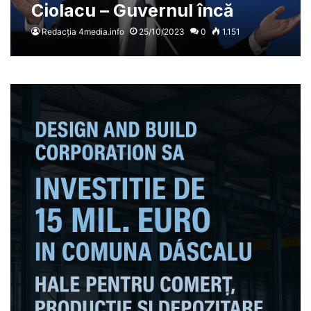
Ciolacu – Guvernul încă
caută bani pentru creșterea
Redacția 4media.info
25/10/2023
0
1.151
salariilor de la 1 ianuarie