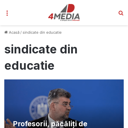
Meniu
C
Acasă
/
sindicate din educatie
sindicate din
educatie
Profesorii, păcăliți de