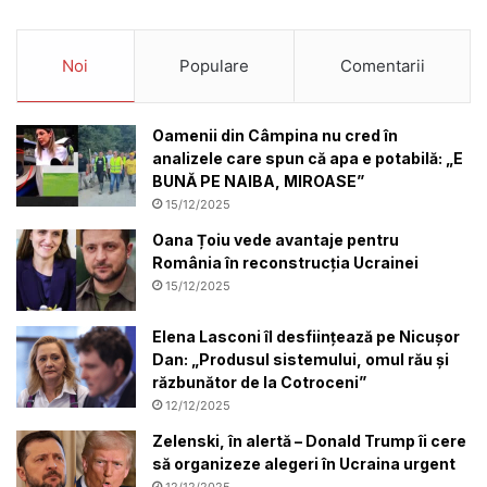
Noi
Populare
Comentarii
Oamenii din Câmpina nu cred în
analizele care spun că apa e potabilă: „E
BUNĂ PE NAIBA, MIROASE”
15/12/2025
Oana Țoiu vede avantaje pentru
România în reconstrucția Ucrainei
15/12/2025
Elena Lasconi îl desființează pe Nicușor
Dan: „Produsul sistemului, omul rău și
răzbunător de la Cotroceni”
12/12/2025
Zelenski, în alertă – Donald Trump îi cere
să organizeze alegeri în Ucraina urgent