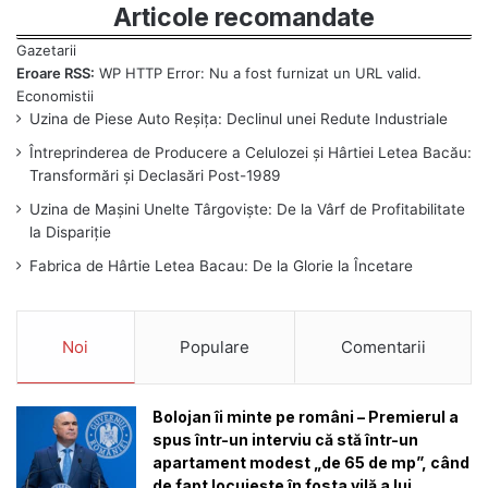
Articole recomandate
Eroare RSS:
WP HTTP Error: Nu a fost furnizat un URL valid.
Uzina de Piese Auto Reșița: Declinul unei Redute Industriale
Întreprinderea de Producere a Celulozei și Hârtiei Letea Bacău:
Transformări și Declasări Post-1989
Uzina de Mașini Unelte Târgoviște: De la Vârf de Profitabilitate
la Dispariție
Fabrica de Hârtie Letea Bacau: De la Glorie la Încetare
Noi
Populare
Comentarii
Bolojan îi minte pe români – Premierul a
spus într-un interviu că stă într-un
apartament modest „de 65 de mp”, când
de fapt locuiește în fosta vilă a lui