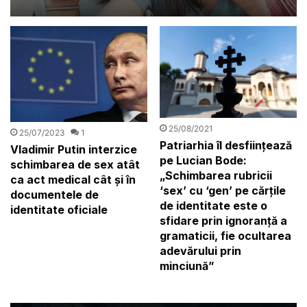
sex, contrar învățăturilor
creștine
25/08/2021
25/07/2023
1
Patriarhia îl desființează
Vladimir Putin interzice
pe Lucian Bode:
schimbarea de sex atât
„Schimbarea rubricii
ca act medical cât şi în
‘sex’ cu ‘gen’ pe cărțile
documentele de
de identitate este o
identitate oficiale
sfidare prin ignoranță a
gramaticii, fie ocultarea
adevărului prin
minciună”