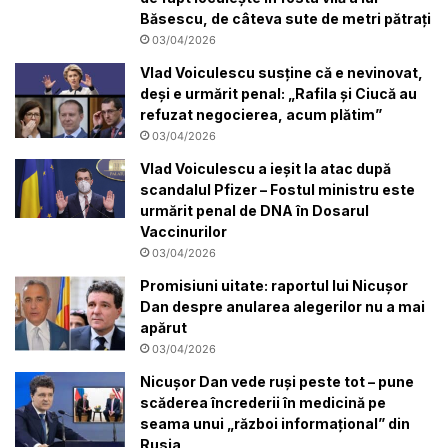
Băsescu, de câteva sute de metri pătrați
03/04/2026
Vlad Voiculescu susține că e nevinovat,
deși e urmărit penal: „Rafila și Ciucă au
refuzat negocierea, acum plătim”
03/04/2026
Vlad Voiculescu a ieșit la atac după
scandalul Pfizer – Fostul ministru este
urmărit penal de DNA în Dosarul
Vaccinurilor
03/04/2026
Promisiuni uitate: raportul lui Nicușor
Dan despre anularea alegerilor nu a mai
apărut
03/04/2026
Nicușor Dan vede ruși peste tot – pune
scăderea încrederii în medicină pe
seama unui „război informațional” din
Rusia