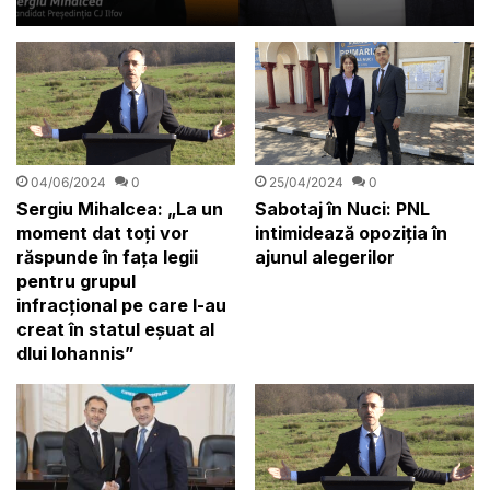
reali pe Ilfov, Sergiu
Mihalcea(AUR) și Thuma
Hubert(PNL)
04/06/2024
0
25/04/2024
0
Sergiu Mihalcea: „La un
Sabotaj în Nuci: PNL
moment dat toți vor
intimidează opoziția în
răspunde în fața legii
ajunul alegerilor
pentru grupul
infracțional pe care l-au
creat în statul eșuat al
dlui Iohannis”