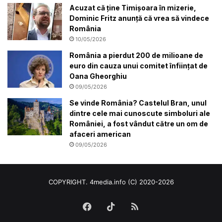
Acuzat că ține Timișoara în mizerie,
Dominic Fritz anunță că vrea să vindece
România
10/05/2026
România a pierdut 200 de milioane de
euro din cauza unui comitet înființat de
Oana Gheorghiu
09/05/2026
Se vinde România? Castelul Bran, unul
dintre cele mai cunoscute simboluri ale
României, a fost vândut către un om de
afaceri american
09/05/2026
COPYRIGHT. 4media.info (C) 2020-2026
Facebook
TikTok
RSS