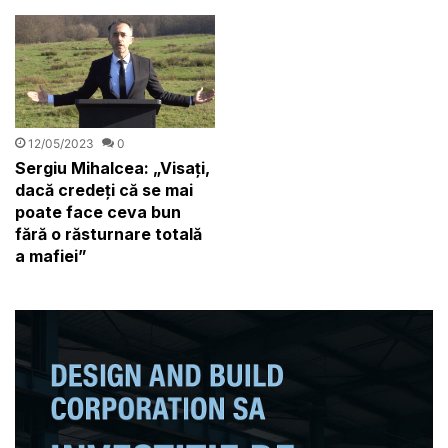
12/05/2023
0
Sergiu Mihalcea: „Visați,
dacă credeți că se mai
poate face ceva bun
fără o răsturnare totală
a mafiei”