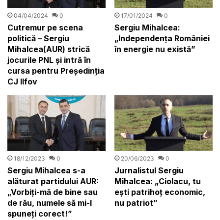
04/04/2024
0
17/01/2024
0
Cutremur pe scena
Sergiu Mihalcea:
politică – Sergiu
„Independența României
Mihalcea(AUR) strică
în energie nu există”
jocurile PNL și intră în
cursa pentru Președinția
CJ Ilfov
18/12/2023
0
20/06/2023
0
Sergiu Mihalcea s-a
Jurnalistul Sergiu
alăturat partidului AUR:
Mihalcea: „Ciolacu, tu
„Vorbiți-mă de bine sau
ești patrihoț economic,
de rău, numele să mi-l
nu patriot”
spuneți corect!”