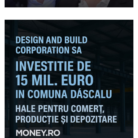
cei de la USR țin să iasă în
prim plan cum pot”