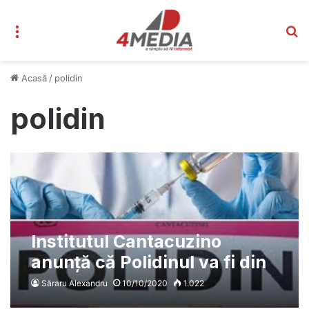
Meniu
C
Acasă
/
polidin
polidin
Institutul Cantacuzino
anunță că Polidinul va fi din
nou pe piață
Săraru Alexandru
10/10/2020
1.022