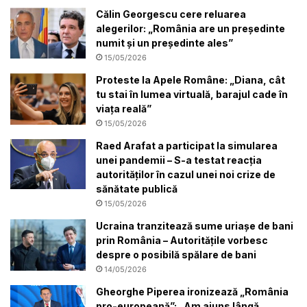
Călin Georgescu cere reluarea
alegerilor: „România are un președinte
numit și un președinte ales”
15/05/2026
Proteste la Apele Române: „Diana, cât
tu stai în lumea virtuală, barajul cade în
viața reală”
15/05/2026
Raed Arafat a participat la simularea
unei pandemii – S-a testat reacția
autorităților în cazul unei noi crize de
sănătate publică
15/05/2026
Ucraina tranzitează sume uriașe de bani
prin România – Autoritățile vorbesc
despre o posibilă spălare de bani
14/05/2026
Gheorghe Piperea ironizează „România
pro-europeană”: „Am ajuns lângă