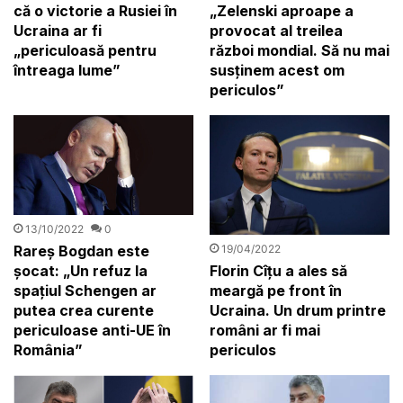
„Zelenski aproape a
că o victorie a Rusiei în
provocat al treilea
Ucraina ar fi
război mondial. Să nu mai
„periculoasă pentru
susținem acest om
întreaga lume”
periculos”
13/10/2022
0
Rareș Bogdan este
19/04/2022
șocat: „Un refuz la
Florin Cîțu a ales să
spațiul Schengen ar
meargă pe front în
putea crea curente
Ucraina. Un drum printre
periculoase anti-UE în
români ar fi mai
România”
periculos