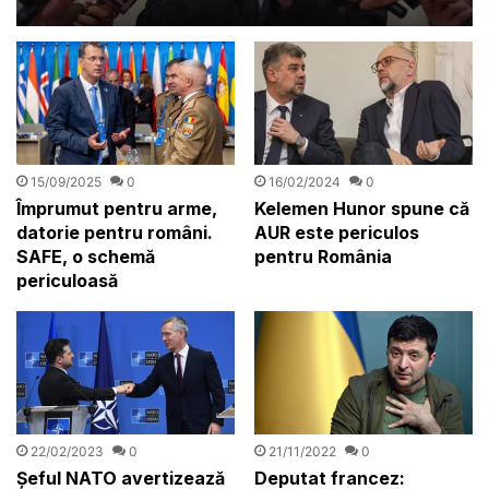
să știi. Știm foarte bine că
era rusească”
15/09/2025
0
16/02/2024
0
Împrumut pentru arme,
Kelemen Hunor spune că
datorie pentru români.
AUR este periculos
SAFE, o schemă
pentru România
periculoasă
21/11/2022
0
22/02/2023
0
Deputat francez:
Șeful NATO avertizează