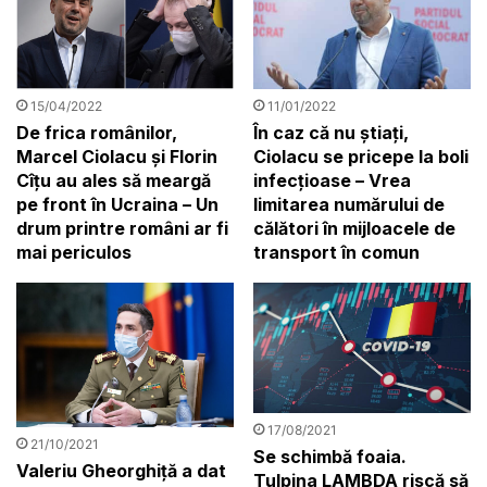
15/04/2022
11/01/2022
De frica românilor,
În caz că nu știați,
Marcel Ciolacu și Florin
Ciolacu se pricepe la boli
Cîțu au ales să meargă
infecțioase – Vrea
pe front în Ucraina – Un
limitarea numărului de
drum printre români ar fi
călători în mijloacele de
mai periculos
transport în comun
17/08/2021
21/10/2021
Se schimbă foaia.
Valeriu Gheorghiță a dat
Tulpina LAMBDA riscă să