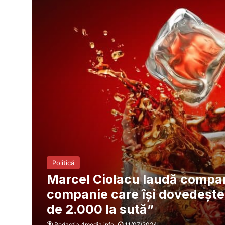
Politică
Marcel Ciolacu laudă compa
companie care îşi dovedeşte g
de 2.000 la sută”
Redacția 4media.info
11/07/2024