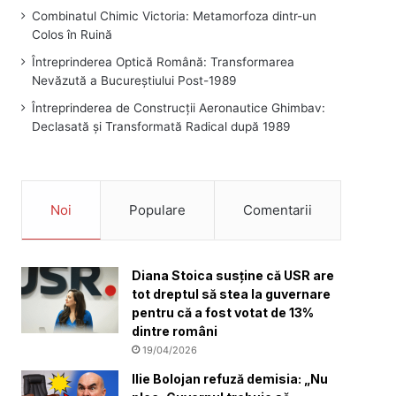
Combinatul Chimic Victoria: Metamorfoza dintr-un
Colos în Ruină
Întreprinderea Optică Română: Transformarea
Nevăzută a Bucureștiului Post-1989
Întreprinderea de Construcții Aeronautice Ghimbav:
Declasată și Transformată Radical după 1989
Noi
Populare
Comentarii
Diana Stoica susține că USR are
tot dreptul să stea la guvernare
pentru că a fost votat de 13%
dintre români
19/04/2026
Ilie Bolojan refuză demisia: „Nu