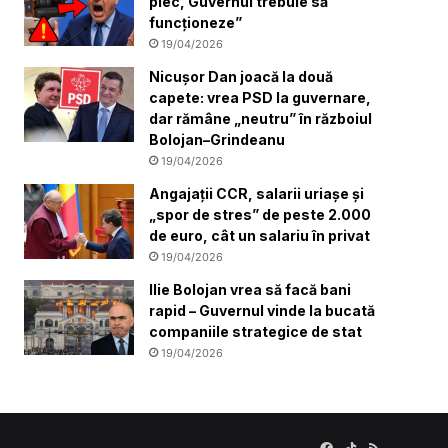
plec, Guvernul trebuie să
funcționeze”
19/04/2026
Nicușor Dan joacă la două
capete: vrea PSD la guvernare,
dar rămâne „neutru” în războiul
Bolojan–Grindeanu
19/04/2026
Angajații CCR, salarii uriașe și
„spor de stres” de peste 2.000
de euro, cât un salariu în privat
19/04/2026
Ilie Bolojan vrea să facă bani
rapid – Guvernul vinde la bucată
companiile strategice de stat
19/04/2026
Facebook
TikTok
RSS