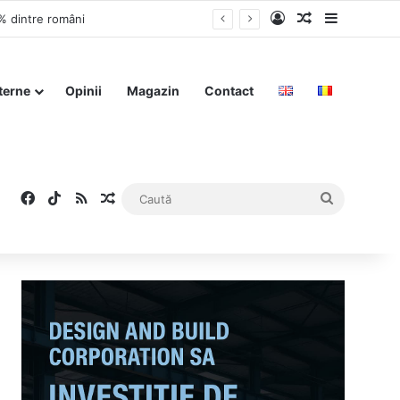
Log In
Articol aleat
Sidebar
3% dintre români
terne
Opinii
Magazin
Contact
Facebook
TikTok
RSS
Articol aleatoriu
Caută