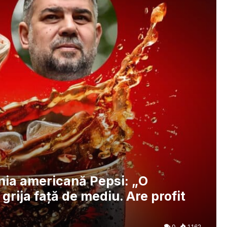
nia americană Pepsi: „O
rija faţă de mediu. Are profit
0
1.162