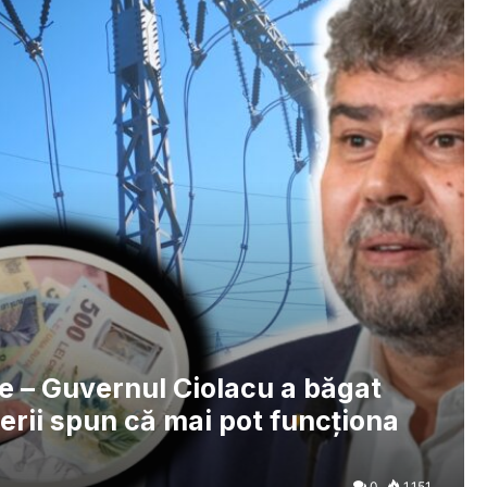
te – Guvernul Ciolacu a băgat
erii spun că mai pot funcționa
0
1.151