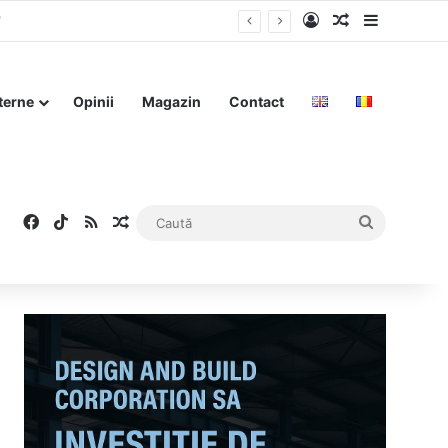
Log In
Articol aleat
Sidebar
”
terne
Opinii
Magazin
Contact
Facebook
TikTok
RSS
Articol aleatoriu
Caută