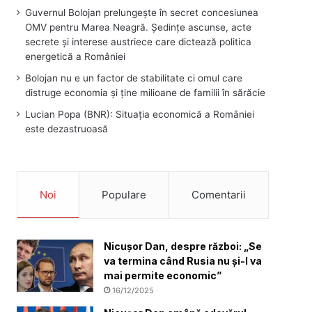
Guvernul Bolojan prelungește în secret concesiunea
OMV pentru Marea Neagră. Ședințe ascunse, acte
secrete și interese austriece care dictează politica
energetică a României
Bolojan nu e un factor de stabilitate ci omul care
distruge economia și ține milioane de familii în sărăcie
Lucian Popa (BNR): Situația economică a României
este dezastruoasă
Noi
Populare
Comentarii
Nicușor Dan, despre război: „Se
va termina când Rusia nu și-l va
mai permite economic”
16/12/2025