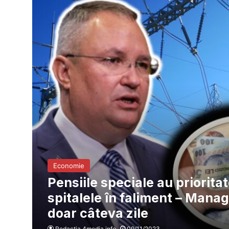
Economie
Pensiile speciale au priorita
spitalele în faliment – Manag
doar câteva zile
Redacția 4media.info
09/11/2023