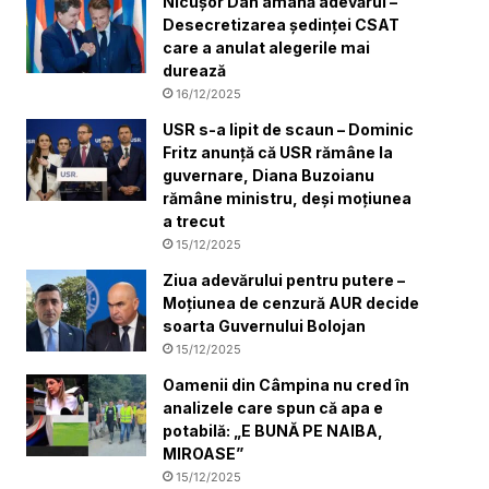
Nicușor Dan amână adevărul –
Desecretizarea ședinței CSAT
care a anulat alegerile mai
durează
16/12/2025
USR s-a lipit de scaun – Dominic
Fritz anunță că USR rămâne la
guvernare, Diana Buzoianu
rămâne ministru, deși moțiunea
a trecut
15/12/2025
Ziua adevărului pentru putere –
Moțiunea de cenzură AUR decide
soarta Guvernului Bolojan
15/12/2025
Oamenii din Câmpina nu cred în
analizele care spun că apa e
potabilă: „E BUNĂ PE NAIBA,
MIROASE”
15/12/2025