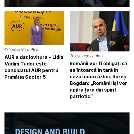
02/04/2024
0
07/07/2022
0
AUR a dat lovitura – Lidia
Românii vor fi obligați să
Vadim Tudor este
se întoarcă în țară în
candidatul AUR pentru
cazul unui război. Rareș
Primăria Sector 5
Bogdan: „Românii își vor
apăra țara din spirit
patriotic”