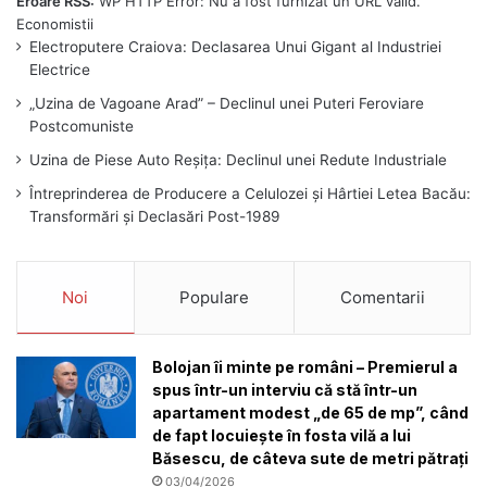
Eroare RSS:
WP HTTP Error: Nu a fost furnizat un URL valid.
Electroputere Craiova: Declasarea Unui Gigant al Industriei
Electrice
„Uzina de Vagoane Arad” – Declinul unei Puteri Feroviare
Postcomuniste
Uzina de Piese Auto Reșița: Declinul unei Redute Industriale
Întreprinderea de Producere a Celulozei și Hârtiei Letea Bacău:
Transformări și Declasări Post-1989
Noi
Populare
Comentarii
Bolojan îi minte pe români – Premierul a
spus într-un interviu că stă într-un
apartament modest „de 65 de mp”, când
de fapt locuiește în fosta vilă a lui
Băsescu, de câteva sute de metri pătrați
03/04/2026