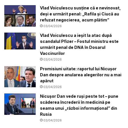
Vlad Voiculescu susține că e nevinovat,
deși e urmărit penal: „Rafila și Ciucă au
refuzat negocierea, acum plătim”
03/04/2026
Vlad Voiculescu a ieșit la atac după
scandalul Pfizer – Fostul ministru este
urmărit penal de DNA în Dosarul
Vaccinurilor
03/04/2026
Promisiuni uitate: raportul lui Nicușor
Dan despre anularea alegerilor nu a mai
apărut
03/04/2026
Nicușor Dan vede ruși peste tot – pune
scăderea încrederii în medicină pe
seama unui „război informațional” din
Rusia
03/04/2026