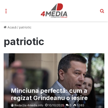
Meniu
C
Acasă
/
patriotic
patriotic
Minciuna perfectă: cum a
regizat Grindeanu o ieșire
fals patriotică
Redacția 4media.info
10/10/2025
0
1.083