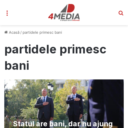
Meniu
C
Acasă
/
partidele primesc bani
partidele primesc
bani
Statul are bani, dar nu ajung