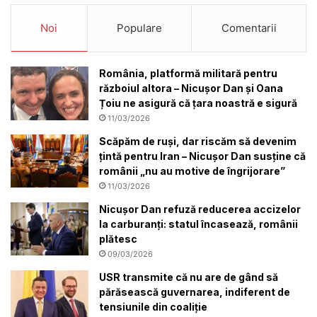
Noi
Populare
Comentarii
România, platformă militară pentru
războiul altora – Nicușor Dan și Oana
Țoiu ne asigură că țara noastră e sigură
11/03/2026
Scăpăm de ruși, dar riscăm să devenim
țintă pentru Iran – Nicușor Dan susține că
românii „nu au motive de îngrijorare”
11/03/2026
Nicușor Dan refuză reducerea accizelor
la carburanți: statul încasează, românii
plătesc
09/03/2026
USR transmite că nu are de gând să
părăsească guvernarea, indiferent de
tensiunile din coaliție