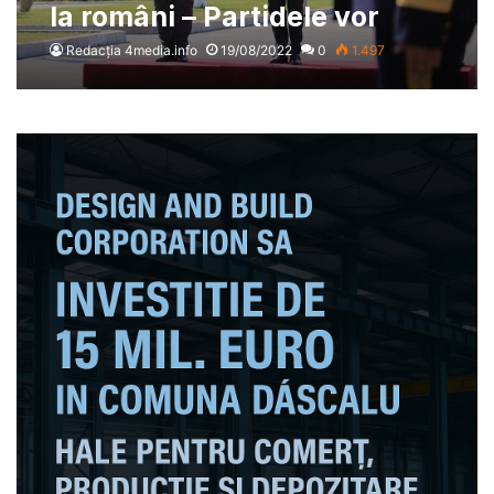
la români – Partidele vor
primi și mai mulți bani de la
Redacția 4media.info
19/08/2022
0
1.497
bugetul de stat