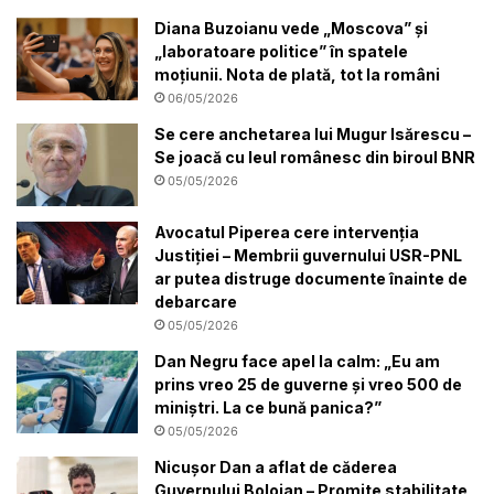
Diana Buzoianu vede „Moscova” și
„laboratoare politice” în spatele
moțiunii. Nota de plată, tot la români
06/05/2026
Se cere anchetarea lui Mugur Isărescu –
Se joacă cu leul românesc din biroul BNR
05/05/2026
Avocatul Piperea cere intervenția
Justiției – Membrii guvernului USR-PNL
ar putea distruge documente înainte de
debarcare
05/05/2026
Dan Negru face apel la calm: „Eu am
prins vreo 25 de guverne și vreo 500 de
miniștri. La ce bună panica?”
05/05/2026
Nicușor Dan a aflat de căderea
Guvernului Bolojan – Promite stabilitate