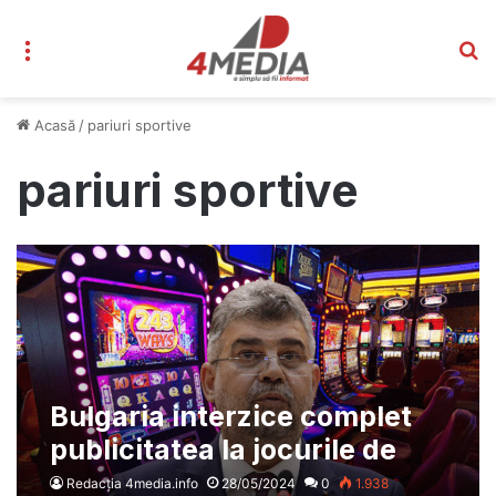
Meniu
C
Acasă
/
pariuri sportive
pariuri sportive
Bulgaria interzice complet
publicitatea la jocurile de
noroc – Politicienii români au
Redacția 4media.info
28/05/2024
0
1.938