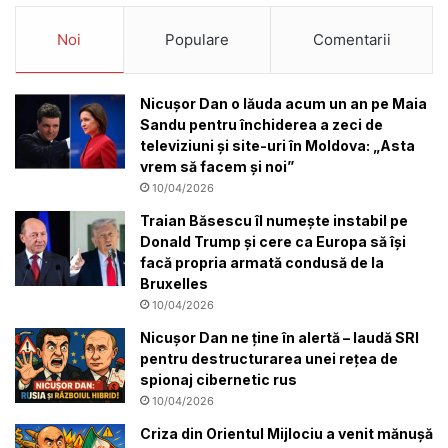
Noi
Populare
Comentarii
Nicușor Dan o lăuda acum un an pe Maia
Sandu pentru închiderea a zeci de
televiziuni și site-uri în Moldova: „Asta
vrem să facem și noi”
10/04/2026
Traian Băsescu îl numește instabil pe
Donald Trump și cere ca Europa să își
facă propria armată condusă de la
Bruxelles
10/04/2026
Nicușor Dan ne ține în alertă – laudă SRI
pentru destructurarea unei rețea de
spionaj cibernetic rus
10/04/2026
Criza din Orientul Mijlociu a venit mănușă