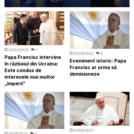
steaguri albe”
10/03/2023
1
20/06/2022
0
Papa Francisc intervine
Eveniment istoric: Papa
în războiul din Ucraina:
Francisc ar urma să
Este condus de
demisioneze
interesele mai multor
„imperii”
05/04/2021
15/06/2022
0