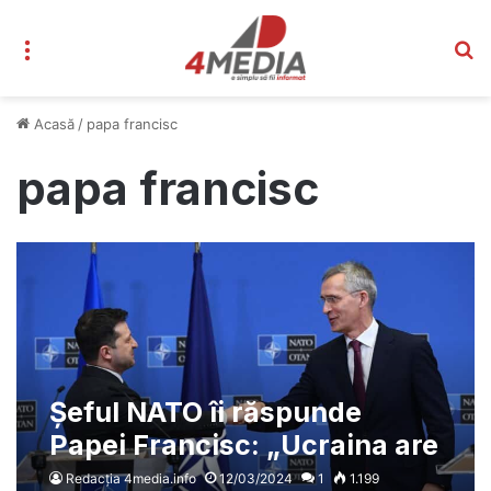
Meniu
C
Acasă
/
papa francisc
papa francisc
Șeful NATO îi răspunde
Papei Francisc: „Ucraina are
nevoie de arme, nu de
Redacția 4media.info
12/03/2024
1
1.199