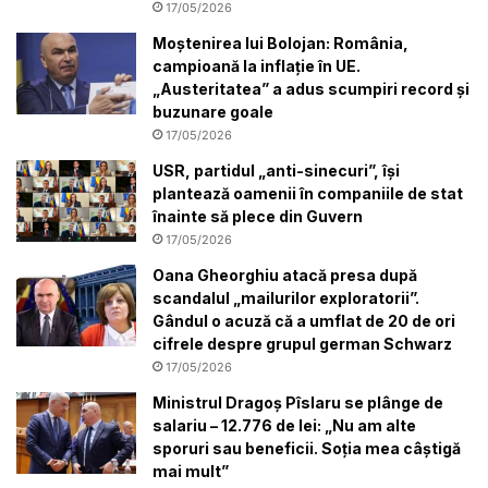
17/05/2026
Moștenirea lui Bolojan: România,
campioană la inflație în UE.
„Austeritatea” a adus scumpiri record și
buzunare goale
17/05/2026
USR, partidul „anti-sinecuri”, își
plantează oamenii în companiile de stat
înainte să plece din Guvern
17/05/2026
Oana Gheorghiu atacă presa după
scandalul „mailurilor exploratorii”.
Gândul o acuză că a umflat de 20 de ori
cifrele despre grupul german Schwarz
17/05/2026
Ministrul Dragoș Pîslaru se plânge de
salariu – 12.776 de lei: „Nu am alte
sporuri sau beneficii. Soția mea câștigă
mai mult”