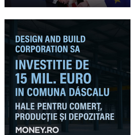
Americanii vând gaze
naturale la un preț mai
mare”