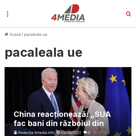
Meniu
C
Acasă
/
pacaleala ue
pacaleala ue
China reacționează: „SUA
fac bani din războiul din
Ucraina, păcălind UE.
Redacția 4media.info
05/09/2022
0
1.778