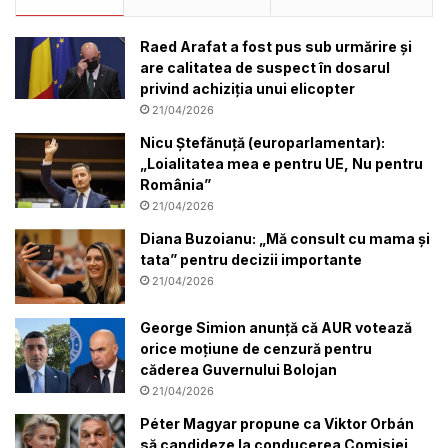
Raed Arafat a fost pus sub urmărire și
are calitatea de suspect în dosarul
privind achiziția unui elicopter
21/04/2026
Nicu Ștefănuță (europarlamentar):
„Loialitatea mea e pentru UE, Nu pentru
România”
21/04/2026
Diana Buzoianu: „Mă consult cu mama și
tata” pentru decizii importante
21/04/2026
George Simion anunță că AUR votează
orice moțiune de cenzură pentru
căderea Guvernului Bolojan
21/04/2026
Péter Magyar propune ca Viktor Orbán
să candideze la conducerea Comisiei