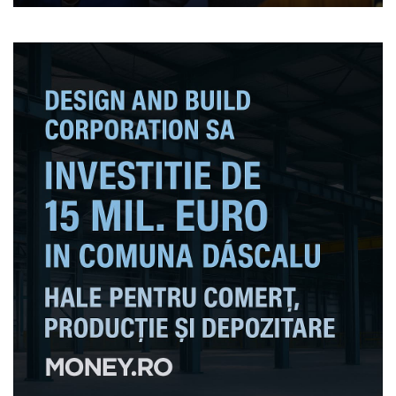
„Ucraina va decide când,
cum şi ce negociază. Asta e
poziţia oficială a UE”