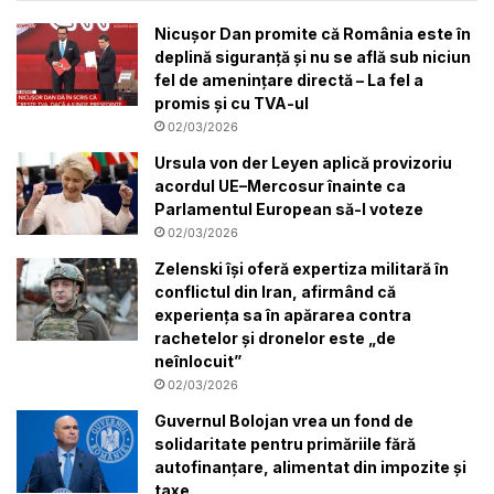
Nicușor Dan promite că România este în
deplină siguranță și nu se află sub niciun
fel de amenințare directă – La fel a
promis și cu TVA-ul
02/03/2026
Ursula von der Leyen aplică provizoriu
acordul UE–Mercosur înainte ca
Parlamentul European să-l voteze
02/03/2026
Zelenski își oferă expertiza militară în
conflictul din Iran, afirmând că
experiența sa în apărarea contra
rachetelor și dronelor este „de
neînlocuit”
02/03/2026
Guvernul Bolojan vrea un fond de
solidaritate pentru primăriile fără
autofinanțare, alimentat din impozite și
taxe