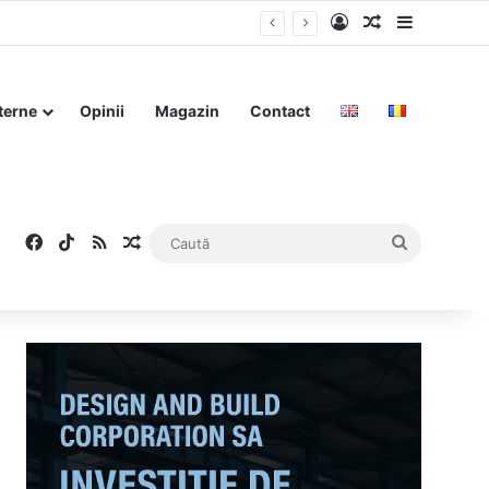
Log In
Articol aleat
Sidebar
terne
Opinii
Magazin
Contact
Facebook
TikTok
RSS
Articol aleatoriu
Caută