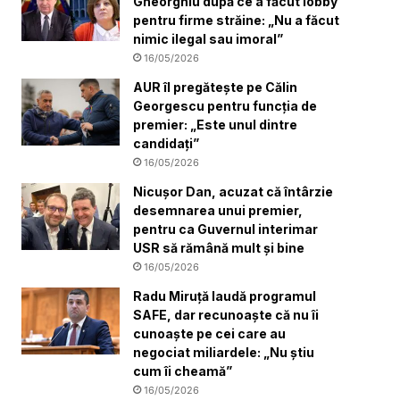
Gheorghiu după ce a făcut lobby
pentru firme străine: „Nu a făcut
nimic ilegal sau imoral”
16/05/2026
AUR îl pregătește pe Călin
Georgescu pentru funcția de
premier: „Este unul dintre
candidați”
16/05/2026
Nicușor Dan, acuzat că întârzie
desemnarea unui premier,
pentru ca Guvernul interimar
USR să rămână mult și bine
16/05/2026
Radu Miruță laudă programul
SAFE, dar recunoaște că nu îi
cunoaște pe cei care au
negociat miliardele: „Nu știu
cum îi cheamă”
16/05/2026