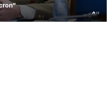
cron”
15