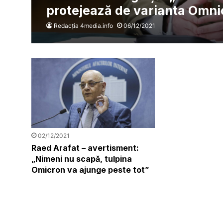
protejează de varianta Omni
Redacția 4media.info
06/12/2021
02/12/2021
Raed Arafat – avertisment:
„Nimeni nu scapă, tulpina
Omicron va ajunge peste tot”