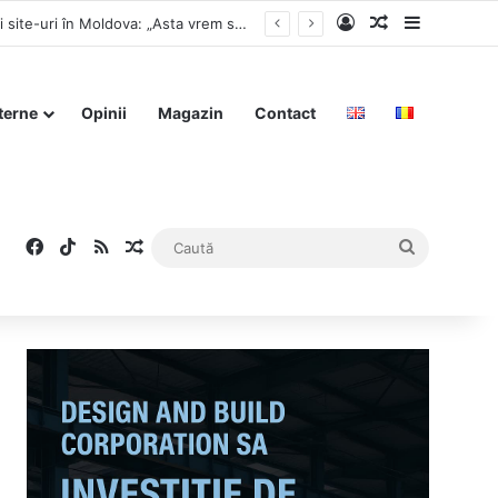
Log In
Articol aleat
Sidebar
Nicușor Dan o lăuda acum un an pe Maia Sandu pentru închiderea a zeci de televiziuni și site-uri în Moldova: „Asta vrem să facem și noi”
terne
Opinii
Magazin
Contact
Facebook
TikTok
RSS
Articol aleatoriu
Caută