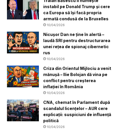
Traian Băsescu îl numește
instabil pe Donald Trump și cere
ca Europa să își facă propria
armată condusă de la Bruxelles
10/04/2026
Nicușor Dan ne ține în alertă –
laudă SRI pentru destructurarea
unei rețea de spionaj cibernetic
rus
10/04/2026
Criza din Orientul Mijlociu a venit
mănușă – Ilie Bolojan dă vina pe
conflict pentru creșterea
inflației în România
10/04/2026
CNA, chemat în Parlament după
scandalul licențelor – AUR cere
explicații: suspiciuni de influență
politică
10/04/2026