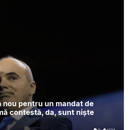
n nou pentru un mandat de
ă contestă, da, sunt niște
0
1.124