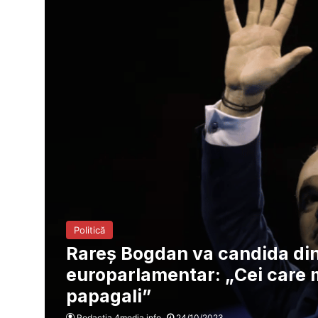
Politică
Rareș Bogdan va candida di
europarlamentar: „Cei care m
papagali”
Redacția 4media.info
24/10/2023