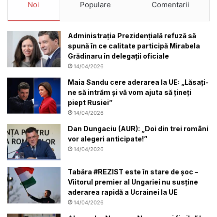
Noi
Populare
Comentarii
Administrația Prezidențială refuză să
spună în ce calitate participă Mirabela
Grădinaru în delegații oficiale
14/04/2026
Maia Sandu cere aderarea la UE: „Lăsați-
ne să intrăm și vă vom ajuta să țineți
piept Rusiei”
14/04/2026
Dan Dungaciu (AUR): „Doi din trei români
vor alegeri anticipate!”
14/04/2026
Tabăra #REZIST este în stare de șoc –
Viitorul premier al Ungariei nu susține
aderarea rapidă a Ucrainei la UE
14/04/2026