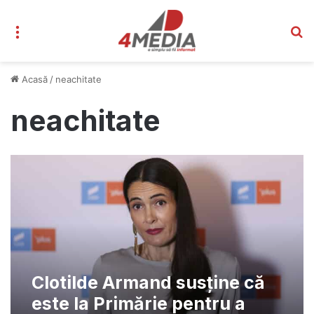
Meniu
C
Acasă
/
neachitate
neachitate
Clotilde Armand susține că
este la Primărie pentru a