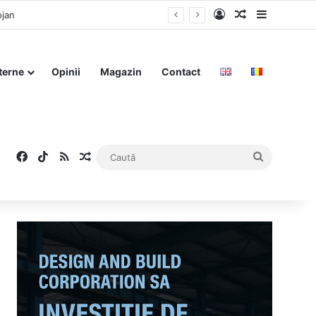
Log In
Articol aleat
Sidebar
ojan
terne
Opinii
Magazin
Contact
Facebook
TikTok
RSS
Articol aleatoriu
Caută