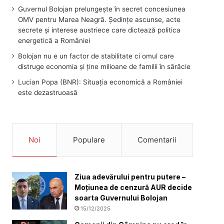
Guvernul Bolojan prelungește în secret concesiunea
OMV pentru Marea Neagră. Ședințe ascunse, acte
secrete și interese austriece care dictează politica
energetică a României
Bolojan nu e un factor de stabilitate ci omul care
distruge economia și ține milioane de familii în sărăcie
Lucian Popa (BNR): Situația economică a României
este dezastruoasă
Noi
Populare
Comentarii
Ziua adevărului pentru putere –
Moțiunea de cenzură AUR decide
soarta Guvernului Bolojan
15/12/2025