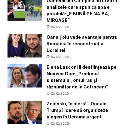
Oamenii din Câmpina nu cred în
analizele care spun că apa e
potabilă: „E BUNĂ PE NAIBA,
MIROASE”
15/12/2025
Oana Țoiu vede avantaje pentru
România în reconstrucția
Ucrainei
15/12/2025
Elena Lasconi îl desființează pe
Nicușor Dan: „Produsul
sistemului, omul rău și
răzbunător de la Cotroceni”
12/12/2025
Zelenski, în alertă – Donald
Trump îi cere să organizeze
alegeri în Ucraina urgent
12/12/2025