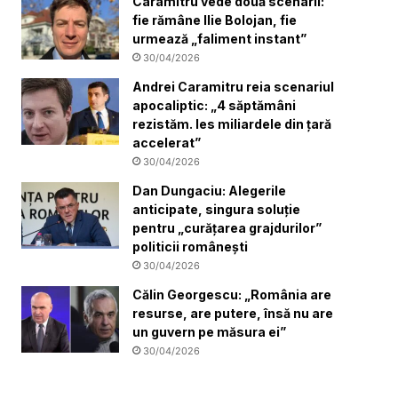
Caramitru vede două scenarii:
fie rămâne Ilie Bolojan, fie
urmează „faliment instant”
30/04/2026
Andrei Caramitru reia scenariul
apocaliptic: „4 săptămâni
rezistăm. Ies miliardele din țară
accelerat”
30/04/2026
Dan Dungaciu: Alegerile
anticipate, singura soluție
pentru „curățarea grajdurilor”
politicii românești
30/04/2026
Călin Georgescu: „România are
resurse, are putere, însă nu are
un guvern pe măsura ei”
30/04/2026