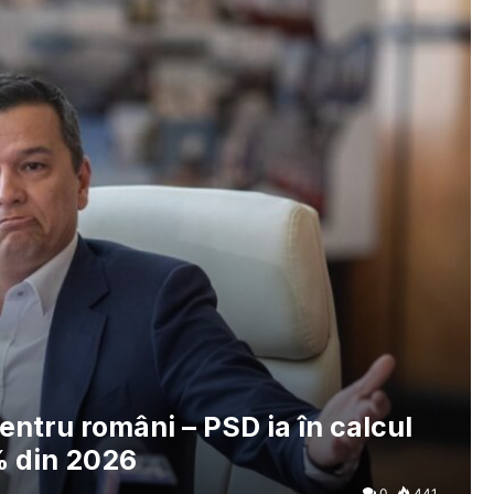
ntru români – PSD ia în calcul
% din 2026
0
441