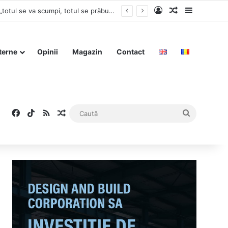
Log In
Articol aleat
Sidebar
E jale pe internet – România nu poate rezista fără Bolojan – Economistul Iancu Guda susține că „totul se va scumpi, totul se prăbușește”
terne
Opinii
Magazin
Contact
Facebook
TikTok
RSS
Articol aleatoriu
Caută