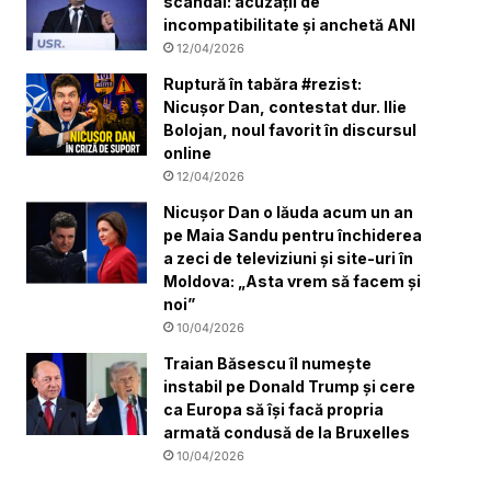
scandal: acuzații de
incompatibilitate și anchetă ANI
12/04/2026
Ruptură în tabăra #rezist:
Nicușor Dan, contestat dur. Ilie
Bolojan, noul favorit în discursul
online
12/04/2026
Nicușor Dan o lăuda acum un an
pe Maia Sandu pentru închiderea
a zeci de televiziuni și site-uri în
Moldova: „Asta vrem să facem și
noi”
10/04/2026
Traian Băsescu îl numește
instabil pe Donald Trump și cere
ca Europa să își facă propria
armată condusă de la Bruxelles
10/04/2026