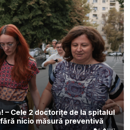
– Cele 2 doctorițe de la spitalul
 fără nicio măsură preventivă
0
1.147