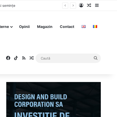
Log In
Articol aleat
Sidebar
și semințe
terne
Opinii
Magazin
Contact
Facebook
TikTok
RSS
Articol aleatoriu
Caută