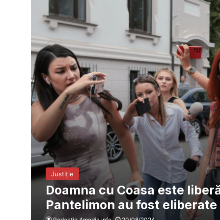
Justiție
Doamna cu Coasa este liberă! 
Pantelimon au fost eliberate
Redacția 4media.info
20/08/2024