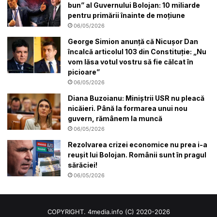
bun” al Guvernului Bolojan: 10 miliarde
pentru primării înainte de moțiune
06/05/2026
George Simion anunță că Nicușor Dan
încalcă articolul 103 din Constituție: „Nu
vom lăsa votul vostru să fie călcat în
picioare”
06/05/2026
Diana Buzoianu: Miniștrii USR nu pleacă
nicăieri. Până la formarea unui nou
guvern, rămânem la muncă
06/05/2026
Rezolvarea crizei economice nu prea i-a
reușit lui Bolojan. Românii sunt în pragul
sărăciei!
06/05/2026
COPYRIGHT. 4media.info (C) 2020-2026