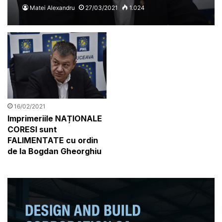
opinii politice și fără discuții
Matei Alexandru
27/03/2021
1.024
despre averile politicienilor
16/02/2021
Imprimeriile NAȚIONALE
CORESI sunt
FALIMENTATE cu ordin
de la Bogdan Gheorghiu