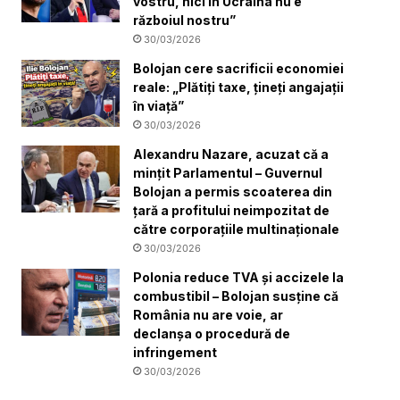
vostru, nici în Ucraina nu e
războiul nostru”
30/03/2026
Bolojan cere sacrificii economiei
reale: „Plătiți taxe, țineți angajații
în viață”
30/03/2026
Alexandru Nazare, acuzat că a
mințit Parlamentul – Guvernul
Bolojan a permis scoaterea din
țară a profitului neimpozitat de
către corporațiile multinaționale
30/03/2026
Polonia reduce TVA și accizele la
combustibil – Bolojan susține că
România nu are voie, ar
declanșa o procedură de
infringement
30/03/2026