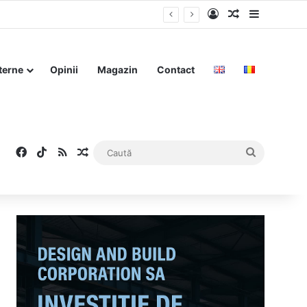
Log In
Articol aleat
Sidebar
terne
Opinii
Magazin
Contact
Facebook
TikTok
RSS
Articol aleatoriu
Caută