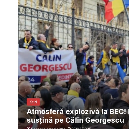
Știri
Atmosferă explozivă la BEC! 
susțină pe Călin Georgescu
Redacția 4media.info
07/03/2025