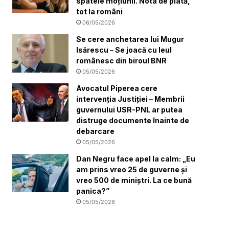
spatele moțiunii. Nota de plată,
tot la români
06/05/2026
Se cere anchetarea lui Mugur
Isărescu – Se joacă cu leul
românesc din biroul BNR
05/05/2026
Avocatul Piperea cere
intervenția Justiției – Membrii
guvernului USR-PNL ar putea
distruge documente înainte de
debarcare
05/05/2026
Dan Negru face apel la calm: „Eu
am prins vreo 25 de guverne și
vreo 500 de miniștri. La ce bună
panica?”
05/05/2026