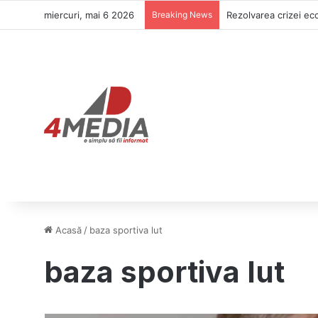
miercuri, mai 6 2026
Breaking News
Rezolvarea crizei eco
Acasă
/
baza sportiva lut
baza sportiva lut