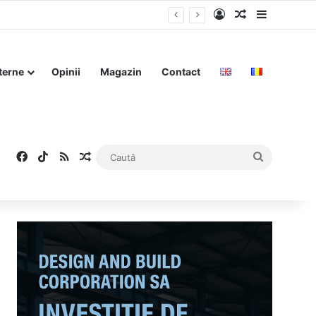
Log In
Articol aleat
Sidebar
terne
Opinii
Magazin
Contact
Facebook
TikTok
RSS
Articol aleatoriu
Caută