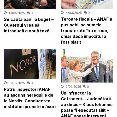
14/03/2025
0
26/03/2025
0
Teroare fiscală – ANAF a
Se caută bani la buget –
pus ochii pe sumele
Guvernul vrea să
transferate între rude,
introducă o nouă taxă
chiar dacă impozitul a
fost plătit
05/02/2025
0
17/01/2025
0
Patru inspectori ANAF
Un infractor la
au ascuns neregulile de
Cotroceni… Judecătorii
la Nordis. Conducerea
au decis – Klaus Iohannis
instituției promite măsuri
poate fi executat silit –
ANAF poate interveni