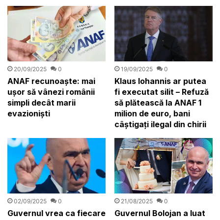
20/09/2025
0
19/09/2025
0
ANAF recunoaște: mai
Klaus Iohannis ar putea
ușor să vânezi românii
fi executat silit – Refuză
simpli decât marii
să plătească la ANAF 1
evazioniști
milion de euro, bani
câştigaţi ilegal din chirii
21/08/2025
0
02/09/2025
0
Guvernul Bolojan a luat
Guvernul vrea ca fiecare