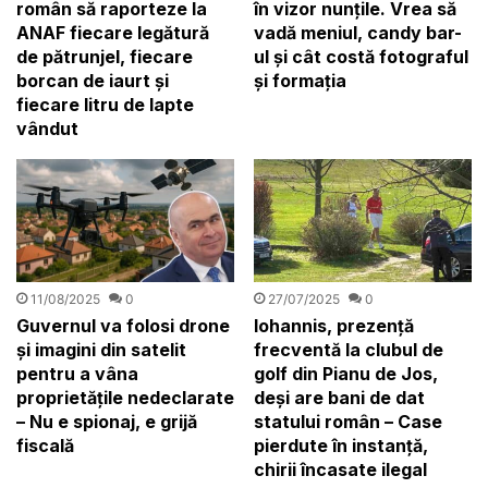
în vizor nunţile. Vrea să
român să raporteze la
vadă meniul, candy bar-
ANAF fiecare legătură
ul şi cât costă fotograful
de pătrunjel, fiecare
şi formaţia
borcan de iaurt și
fiecare litru de lapte
vândut
11/08/2025
0
27/07/2025
0
Guvernul va folosi drone
Iohannis, prezență
și imagini din satelit
frecventă la clubul de
pentru a vâna
golf din Pianu de Jos,
proprietățile nedeclarate
deși are bani de dat
– Nu e spionaj, e grijă
statului român – Case
fiscală
pierdute în instanță,
chirii încasate ilegal