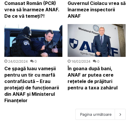
Comasat Român (PCR)
Guvernul Ciolacu vrea să
vrea să înarmeze ANAF.
înarmeze inspectorii
De ce vă temeți?!
ANAF
24/02/2024
0
16/02/2024
0
Ce șpagă luau vameșii
În goana după bani,
pentru un tir cu marfă
ANAF ar putea cere
contrafăcută – Erau
rețetele de prăjituri
protejați de funcţionarii
pentru a taxa zahărul
din ANAF şi Ministerul
Finanţelor
Pagina următoare