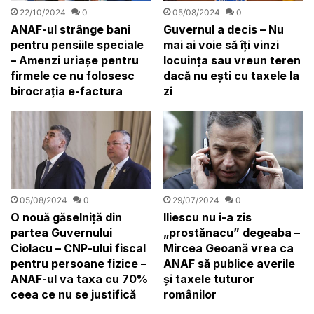
22/10/2024
0
05/08/2024
0
ANAF-ul strânge bani
Guvernul a decis – Nu
pentru pensiile speciale
mai ai voie să îți vinzi
– Amenzi uriașe pentru
locuința sau vreun teren
firmele ce nu folosesc
dacă nu ești cu taxele la
birocrația e-factura
zi
29/07/2024
0
05/08/2024
0
Iliescu nu i-a zis
O nouă găselniță din
„prostănacu” degeaba –
partea Guvernului
Mircea Geoană vrea ca
Ciolacu – CNP-ului fiscal
ANAF să publice averile
pentru persoane fizice –
și taxele tuturor
ANAF-ul va taxa cu 70%
românilor
ceea ce nu se justifică