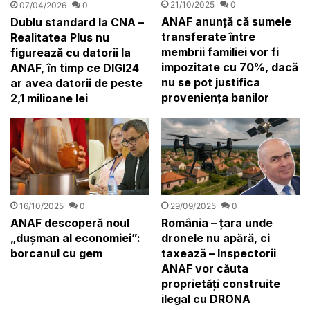
21/10/2025
0
07/04/2026
0
ANAF anunță că sumele
Dublu standard la CNA –
transferate între
Realitatea Plus nu
membrii familiei vor fi
figurează cu datorii la
impozitate cu 70%, dacă
ANAF, în timp ce DIGI24
nu se pot justifica
ar avea datorii de peste
proveniența banilor
2,1 milioane lei
16/10/2025
0
29/09/2025
0
ANAF descoperă noul
România – țara unde
„dușman al economiei”:
dronele nu apără, ci
borcanul cu gem
taxează – Inspectorii
ANAF vor căuta
proprietăți construite
ilegal cu DRONA