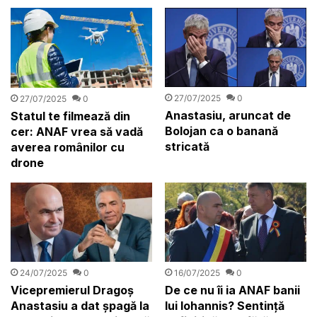
27/07/2025
0
27/07/2025
0
Anastasiu, aruncat de
Statul te filmează din
Bolojan ca o banană
cer: ANAF vrea să vadă
stricată
averea românilor cu
drone
24/07/2025
0
16/07/2025
0
Vicepremierul Dragoș
De ce nu îi ia ANAF banii
Anastasiu a dat șpagă la
lui Iohannis? Sentință