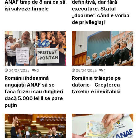
ANAF timp de 8 ani ca să
definitivă, dar fără
își salveze firmele
executare. Statul
„doarme” când e vorba
de privilegiați
04/07/2025
0
06/04/2025
1
Românii îndeamnă
România trăiește pe
angajații ANAF să se
datorie – Creșterea
facă frizeri sau dulgheri
taxelor e inevitabilă
dacă 5.000 lei li se pare
puțin