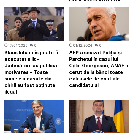
01/12/2024
0
17/01/2025
0
AEP a sesizat Poliția și
Klaus Iohannis poate fi
Parchetul în cazul lui
executat silit –
Călin Georgescu, ANAF a
Judecătorii au publicat
cerut de la bănci toate
motivarea – Toate
extrasele de cont ale
sumele încasate din
candidatului
chirii au fost obținute
ilegal