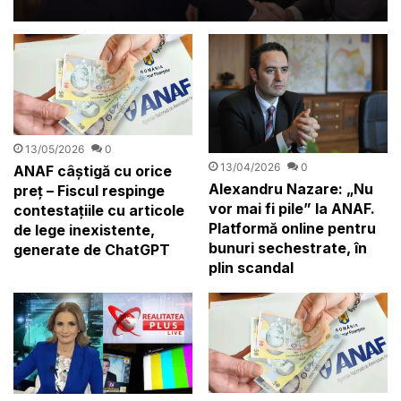
105 milioane de lei
13/05/2026
0
13/04/2026
0
ANAF câștigă cu orice
Alexandru Nazare: „Nu
preț – Fiscul respinge
vor mai fi pile” la ANAF.
contestațiile cu articole
Platformă online pentru
de lege inexistente,
bunuri sechestrate, în
generate de ChatGPT
plin scandal