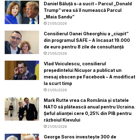
Daniel Băluță s-a sucit – Parcul „Donald
Trump” vrea să îl numească Parcul
„Maia Sandu”
21/05/2026
Consilierul Oanei Gheorghiu a „ciupit”
din programul SAFE – A încasat 19.000
de euro pentru 8 zile de consultanță
21/05/2026
Vlad Voiculescu, consilierul
președintelui Nicușor a publicat un
mesaj obscen pe Facebook – A modificat
la scurt timp
21/05/2026
Mark Rutte vrea ca România și statele
NATO să plătească anual pentru Ucraina.
Șeful alianței cere 0,25% din PIB pentru
războiul Kievului
21/05/2026
George Soros investește 300 de