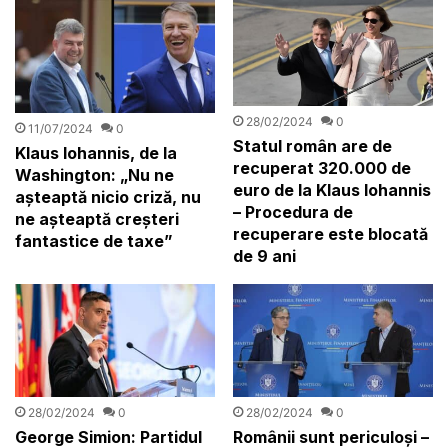
28/02/2024
0
11/07/2024
0
Statul român are de
Klaus Iohannis, de la
recuperat 320.000 de
Washington: „Nu ne
euro de la Klaus Iohannis
aşteaptă nicio criză, nu
– Procedura de
ne aşteaptă creşteri
recuperare este blocată
fantastice de taxe”
de 9 ani
28/02/2024
0
28/02/2024
0
George Simion: Partidul
Românii sunt periculoși –