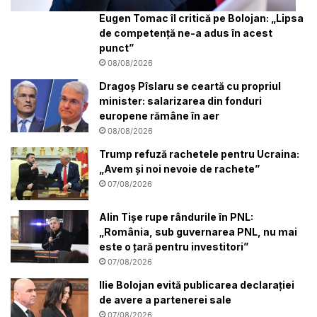
Eugen Tomac îl critică pe Bolojan: „Lipsa
de competență ne-a adus în acest
punct”
08/08/2026
Dragoș Pîslaru se ceartă cu propriul
minister: salarizarea din fonduri
europene rămâne în aer
08/08/2026
Trump refuză rachetele pentru Ucraina:
„Avem și noi nevoie de rachete”
07/08/2026
Alin Tișe rupe rândurile în PNL:
„România, sub guvernarea PNL, nu mai
este o țară pentru investitori”
07/08/2026
Ilie Bolojan evită publicarea declarației
de avere a partenerei sale
07/08/2026