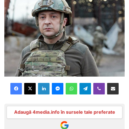
Facebook
X
LinkedIn
Messenger
WhatsApp
Telegram
Viber
Distribuie prin mail
Adaugă 4media.info în sursele tale preferate