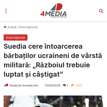
Meniu
C
Acasă
/
Internațional
Internațional
Suedia cere întoarcerea
bărbaților ucraineni de vârstă
militară: „Războiul trebuie
luptat și câștigat”
Redacția 4media.info
15/06/2026
1
1.333