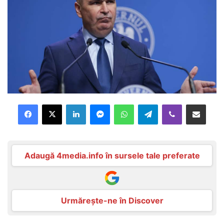
Facebook
X
LinkedIn
Messenger
WhatsApp
Telegram
Viber
Distribuie prin mail
Adaugă 4media.info în sursele tale preferate
Urmărește-ne în Discover