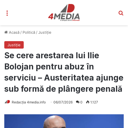
Meniu
C
Acasă
/
Politică
/
Justiție
Justiție
Se cere arestarea lui Ilie
Bolojan pentru abuz în
serviciu – Austeritatea ajunge
sub formă de plângere penală
Redacția 4media.info
06/07/2026
0
1.127