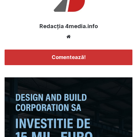
Redacția 4media.info
Website
Comentează!