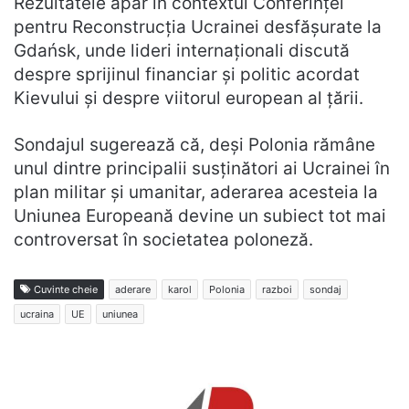
Rezultatele apar în contextul Conferinței
pentru Reconstrucția Ucrainei desfășurate la
Gdańsk, unde lideri internaționali discută
despre sprijinul financiar și politic acordat
Kievului și despre viitorul european al țării.
Sondajul sugerează că, deși Polonia rămâne
unul dintre principalii susținători ai Ucrainei în
plan militar și umanitar, aderarea acesteia la
Uniunea Europeană devine un subiect tot mai
controversat în societatea poloneză.
Cuvinte cheie
aderare
karol
Polonia
razboi
sondaj
ucraina
UE
uniunea