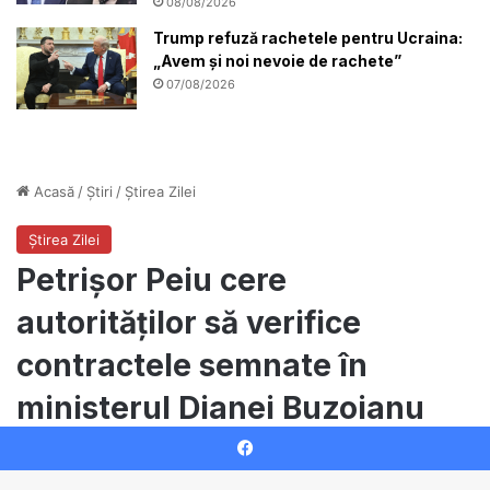
08/08/2026
Trump refuză rachetele pentru Ucraina:
„Avem și noi nevoie de rachete”
07/08/2026
Facebook