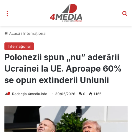
Meniu
C
Acasă
/
Internațional
Internațional
Polonezii spun „nu” aderării
Ucrainei la UE. Aproape 60%
se opun extinderii Uniunii
Redacția 4media.info
30/06/2026
0
1.165