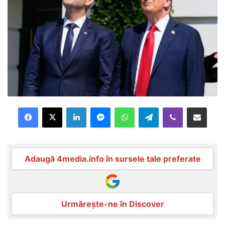
Facebook
X
LinkedIn
Messenger
WhatsApp
Telegram
Viber
Distribuie prin mail
Adaugă 4media.info în sursele tale preferate
Urmărește-ne în Discover