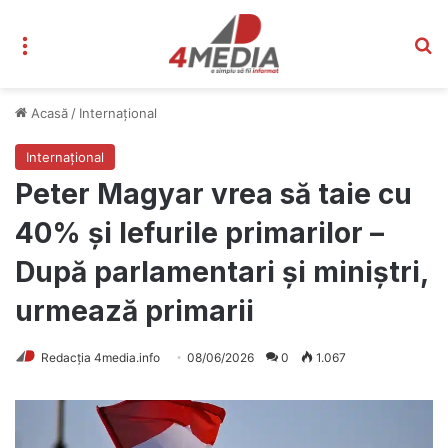
Meniu
C
Acasă
/
Internațional
Internațional
Peter Magyar vrea să taie cu
40% și lefurile primarilor –
După parlamentari și miniștri,
urmează primarii
Redacția 4media.info
08/06/2026
0
1.067