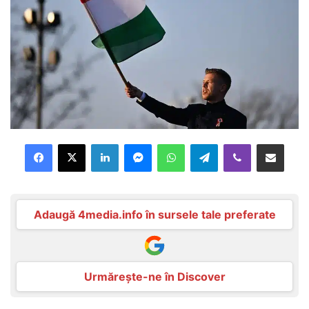
Facebook
X
LinkedIn
Messenger
WhatsApp
Telegram
Viber
Distribuie prin mail
Adaugă 4media.info în sursele tale preferate
Urmărește-ne în Discover