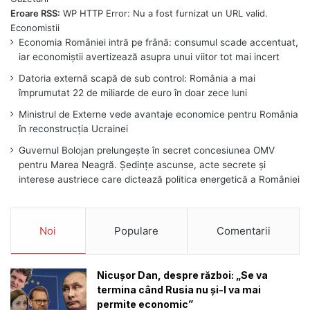
Eroare RSS:
WP HTTP Error: Nu a fost furnizat un URL valid.
Economia României intră pe frână: consumul scade accentuat,
iar economiștii avertizează asupra unui viitor tot mai incert
Datoria externă scapă de sub control: România a mai
împrumutat 22 de miliarde de euro în doar zece luni
Ministrul de Externe vede avantaje economice pentru România
în reconstrucția Ucrainei
Guvernul Bolojan prelungește în secret concesiunea OMV
pentru Marea Neagră. Ședințe ascunse, acte secrete și
interese austriece care dictează politica energetică a României
Noi
Populare
Comentarii
Nicușor Dan, despre război: „Se va
termina când Rusia nu și-l va mai
permite economic”