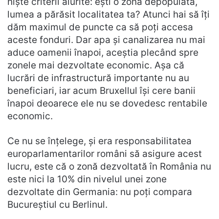
nişte criterii aiurite: eşti o zonă depopulată,
lumea a părăsit localitatea ta? Atunci hai să îţi
dăm maximul de puncte ca să poţi accesa
aceste fonduri. Dar apa şi canalizarea nu mai
aduce oamenii înapoi, aceştia plecând spre
zonele mai dezvoltate economic. Aşa că
lucrări de infrastructură importante nu au
beneficiari, iar acum Bruxellul îşi cere banii
înapoi deoarece ele nu se dovedesc rentabile
economic.
Ce nu se înţelege, şi era responsabilitatea
europarlamentarilor români să asigure acest
lucru, este că o zonă dezvoltată în România nu
este nici la 10% din nivelul unei zone
dezvoltate din Germania: nu poţi compara
Bucureştiul cu Berlinul.