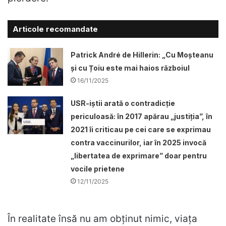
Articole recomandate
Patrick André de Hillerin: „Cu Moșteanu
și cu Țoiu este mai haios războiul
16/11/2025
USR-iștii arată o contradicție
periculoasă: în 2017 apărau „justiția”, în
2021 îi criticau pe cei care se exprimau
contra vaccinurilor, iar în 2025 invocă
„libertatea de exprimare” doar pentru
vocile prietene
12/11/2025
În realitate însă nu am obţinut nimic, viaţa