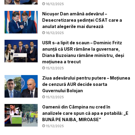
16/12/2025
Nicușor Dan amână adevărul –
Desecretizarea ședinței CSAT care a
anulat alegerile mai durează
16/12/2025
USR s-a lipit de scaun – Dominic Fritz
anunță că USR rămâne la guvernare,
Diana Buzoianu rămâne ministru, deși
moțiunea a trecut
15/12/2025
Ziua adevărului pentru putere – Moțiunea
de cenzură AUR decide soarta
Guvernului Bolojan
15/12/2025
Oamenii din Câmpina nu cred în
analizele care spun că apa e potabilă: „E
BUNĂ PE NAIBA, MIROASE”
15/12/2025