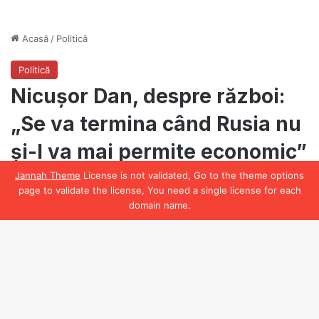
Jannah Theme
License is not validated, Go to the theme options
page to validate the license, You need a single license for each
domain name.
Facebook
B
t