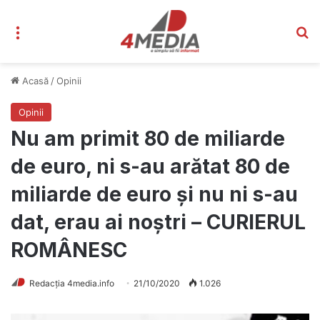
Meniu
C
Acasă
/
Opinii
Opinii
Nu am primit 80 de miliarde
de euro, ni s-au arătat 80 de
miliarde de euro şi nu ni s-au
dat, erau ai noştri – CURIERUL
ROMÂNESC
Redacția 4media.info
21/10/2020
1.026