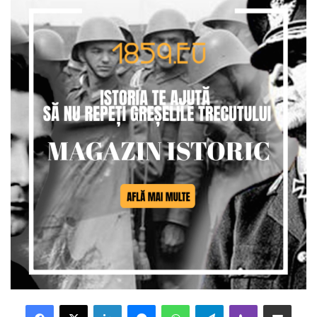
Facebook
X
LinkedIn
Messenger
WhatsApp
Telegram
Viber
Distribuie prin mail