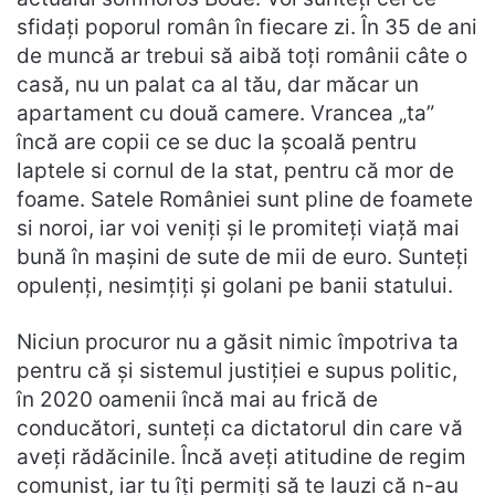
sfidați poporul român în fiecare zi. În 35 de ani
de muncă ar trebui să aibă toți românii câte o
casă, nu un palat ca al tău, dar măcar un
apartament cu două camere. Vrancea „ta”
încă are copii ce se duc la școală pentru
laptele si cornul de la stat, pentru că mor de
foame. Satele României sunt pline de foamete
si noroi, iar voi veniți și le promiteți viață mai
bună în mașini de sute de mii de euro. Sunteți
opulenți, nesimțiți și golani pe banii statului.
Niciun procuror nu a găsit nimic împotriva ta
pentru că și sistemul justiției e supus politic,
în 2020 oamenii încă mai au frică de
conducători, sunteți ca dictatorul din care vă
aveți rădăcinile. Încă aveți atitudine de regim
comunist, iar tu îți permiți să te lauzi că n-au