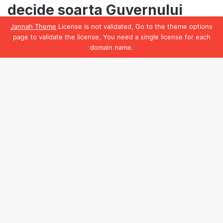
Jannah Theme
License is not validated, Go to the theme options
page to validate the license, You need a single license for each
domain name.
Facebook
B
t
t
b