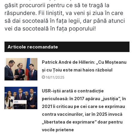
găsit procurorii pentru ce să te tragă la
răspundere. Fii liniștit, va veni și ziua în care
să dai socoteală în fața legii, dar până atunci
vei da socoteală în fața poporului!
Articole recomandate
Patrick André de Hillerin: „Cu Moșteanu
și cu Țoiu este mai haios războiul
16/11/2025
USR-iștii arată o contradicție
periculoasă: în 2017 apărau „justiția”, în
2021 îi criticau pe cei care se exprimau
contra vaccinurilor, iar în 2025 invocă
„libertatea de exprimare” doar pentru
vocile prietene