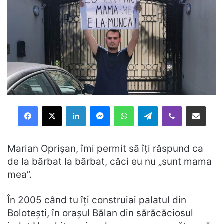
Facebook
X
LinkedIn
Messenger
WhatsApp
Telegram
Viber
Distribuie prin mail
Marian Oprișan, îmi permit să îți răspund ca
de la bărbat la bărbat, căci eu nu „sunt mama
mea”.
În 2005 când tu îți construiai palatul din
Bolotești, în orașul Bălan din sărăcăciosul