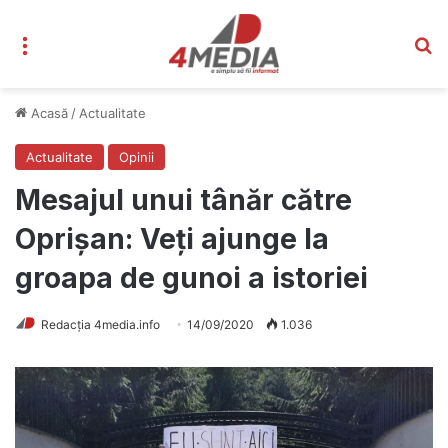
Meniu
C
Acasă
/
Actualitate
Actualitate
Opinii
Mesajul unui tânăr către
Oprișan: Veți ajunge la
groapa de gunoi a istoriei
Redacția 4media.info
14/09/2020
1.036