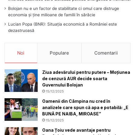
Bolojan nu e un factor de stabilitate ci omul care distruge
economia și ține milioane de familii în sărăcie
Lucian Popa (BNR): Situația economică a României este
dezastruoasă
Noi
Populare
Comentarii
Ziua adevărului pentru putere – Moțiunea
de cenzură AUR decide soarta
Guvernului Bolojan
15/12/2025
Oamenii din Câmpina nu cred în
analizele care spun că apa e potabilă: „E
BUNĂ PE NAIBA, MIROASE”
15/12/2025
Oana Țoiu vede avantaje pentru