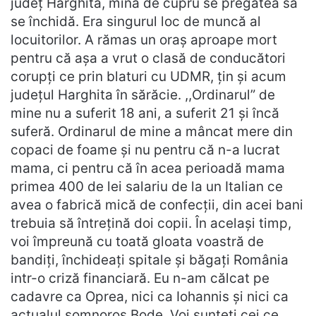
județ Harghita, mina de cupru se pregătea să
se închidă. Era singurul loc de muncă al
locuitorilor. A rămas un oraș aproape mort
pentru că așa a vrut o clasă de conducători
corupți ce prin blaturi cu UDMR, țin și acum
județul Harghita în sărăcie. ,,Ordinarul” de
mine nu a suferit 18 ani, a suferit 21 și încă
suferă. Ordinarul de mine a mâncat mere din
copaci de foame și nu pentru că n-a lucrat
mama, ci pentru că în acea perioadă mama
primea 400 de lei salariu de la un Italian ce
avea o fabrică mică de confecții, din acei bani
trebuia să întrețină doi copii. În același timp,
voi împreună cu toată gloata voastră de
bandiți, închideați spitale și băgați România
intr-o criză financiară. Eu n-am călcat pe
cadavre ca Oprea, nici ca Iohannis și nici ca
actualul somnoros Bode. Voi sunteți cei ce