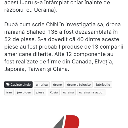
acest lucru s-a întâmplat chiar înainte de
războiul cu Ucraina).
După cum scrie CNN în investigația sa, drona
iraniană Shahed-136 a fost dezasamblată în
52 de piese. S-a dovedit că 40 dintre aceste
piese au fost probabil produse de 13 companii
americane diferite. Alte 12 componente au
fost realizate de firme din Canada, Elveția,
Japonia, Taiwan și China.
Cuvinte cheie
america
drone
dronele folosite
fabricatie
iran
joe biden
piese
Rusia
ucraina
ucraina inr azboi