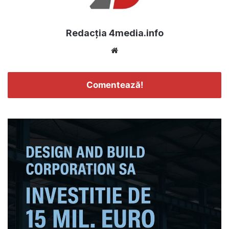
Redacția 4media.info
Website
Comentează!