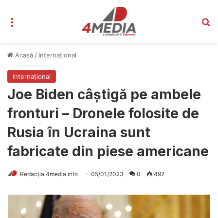
Meniu
C
Acasă
/
Internațional
Internațional
Joe Biden câștigă pe ambele
fronturi – Dronele folosite de
Rusia în Ucraina sunt
fabricate din piese americane
Redacția 4media.info
05/01/2023
0
492