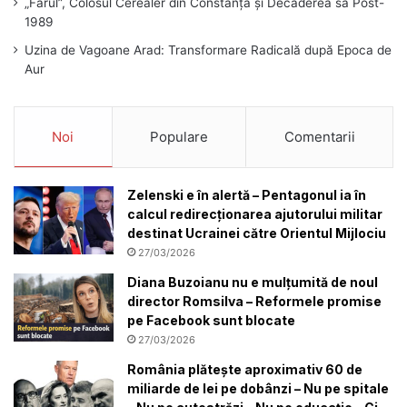
„Farul”, Colosul Cerealer din Constanța și Decăderea sa Post-
1989
Uzina de Vagoane Arad: Transformare Radicală după Epoca de
Aur
Noi
Populare
Comentarii
Zelenski e în alertă – Pentagonul ia în
calcul redirecționarea ajutorului militar
destinat Ucrainei către Orientul Mijlociu
27/03/2026
Diana Buzoianu nu e mulțumită de noul
director Romsilva – Reformele promise
pe Facebook sunt blocate
27/03/2026
România plătește aproximativ 60 de
miliarde de lei pe dobânzi – Nu pe spitale