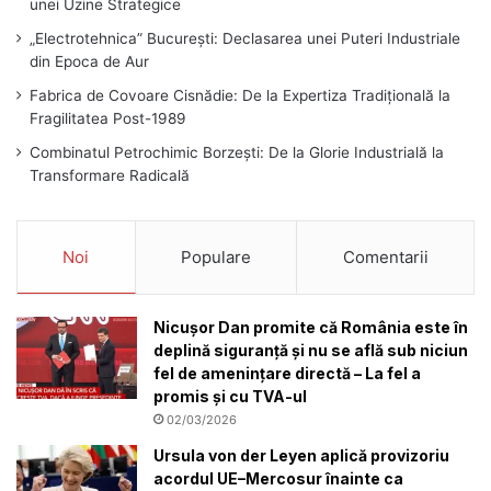
unei Uzine Strategice
„Electrotehnica” București: Declasarea unei Puteri Industriale
din Epoca de Aur
Fabrica de Covoare Cisnădie: De la Expertiza Tradițională la
Fragilitatea Post-1989
Combinatul Petrochimic Borzești: De la Glorie Industrială la
Transformare Radicală
Noi
Populare
Comentarii
Nicușor Dan promite că România este în
deplină siguranță și nu se află sub niciun
fel de amenințare directă – La fel a
promis și cu TVA-ul
02/03/2026
Ursula von der Leyen aplică provizoriu
acordul UE–Mercosur înainte ca