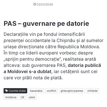
02/03/2026
PAS – guvernare pe datorie
Declarațiile vin pe fondul intensificării
prezenței occidentale la Chișinău și al sumelor
uriașe direcționate către Republica Moldova.
În timp ce liderii europeni vorbesc despre
„sprijin pentru democrație”, realitatea arată
altceva: sub guvernarea PAS,
datoria publică
a Moldovei s-a dublat
, iar cetățenii sunt cei
care vor plăti nota de plată.
Cuvinte cheie
basarabia
conflict
gheorghe piperea
miliarde
moldova
UE
unire