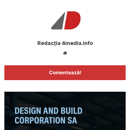
Redacția 4media.info
Website
Comentează!