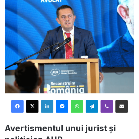
Facebook
X
LinkedIn
Messenger
WhatsApp
Telegram
Viber
Distribuie prin mail
Avertismentul unui jurist și