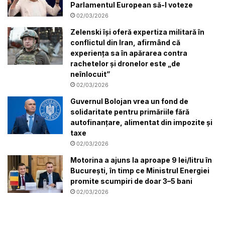
Parlamentul European să-l voteze
02/03/2026
Zelenski își oferă expertiza militară în
conflictul din Iran, afirmând că
experiența sa în apărarea contra
rachetelor și dronelor este „de
neînlocuit”
02/03/2026
Guvernul Bolojan vrea un fond de
solidaritate pentru primăriile fără
autofinanțare, alimentat din impozite și
taxe
02/03/2026
Motorina a ajuns la aproape 9 lei/litru în
București, în timp ce Ministrul Energiei
promite scumpiri de doar 3–5 bani
02/03/2026