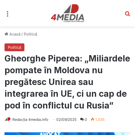
Meniu
C
Acasă
/
Politică
Politică
Gheorghe Piperea: „Miliardele
pompate în Moldova nu
pregătesc Unirea sau
integrarea în UE, ci un cap de
pod în conflictul cu Rusia”
Redacția 4media.info
02/09/2025
0
1.335